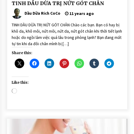
BÀI
TINH DẦU DỪA TRỊ NỨT GÓT CHÂN
VIẾT
Dầu Dừa Rich CoCo
DẦU
11 years ago
DỪA
DƯỠNG
TINH DẦU DỪA TRỊ NỨT GÓT CHÂN Chào các bạn. Bạn có hay bị
DA
khô da, khô môi, nứt môi, nứt da, nứt gót chân khi thời tiết lạnh
hoặc do ngồi làm việc quá lâu trong phòng lạnh? Bạn đang mất
tự tin khi da đôi chân mình bị […]
Share this:
Like this:
Loading…