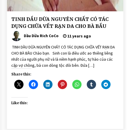
BÀI
TINH DẦU DỪA NGUYÊN CHẤT CÓ TÁC
VIẾT
DỤNG CHỮA VẾT RẠN DA CHO BÀ BẦU
DẦU
DỪA
Dầu Dừa Rich CoCo
11 years ago
DƯỠNG
DA
TINH DẦU DỪA NGUYÊN CHẤT CÓ TÁC DỤNG CHỮA VẾT RẠN DA
CHO BÀ BẦU Chào bạn. Sinh con là điều ước ao thiêng liêng
nhất của người phụ nữ và là niềm hạnh phúc, tự hào của các
cặp vợ chồng, bà con dòng tộc đôi bên. Đứa […]
Share this:
Like this: