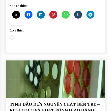
Share this:
Like this:
Loading…
HOAT
TINH DẦU DỪA NGUYÊN CHẤT BẾN TRE –
ĐỘNG
RICH COCO VÀ HOẠT ĐỘNG GIAO HÀNG
GIAO