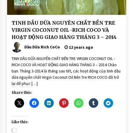
HOAT
TINH DẦU DỪA NGUYÊN CHẤT BẾN TRE
ĐỘNG
VIRGIN COCONUT OIL -RICH COCO VÀ
GIAO
HÀNG
HOẠT ĐỘNG GIAO HÀNG THÁNG 3 – 2014
Dầu Dừa Rich CoCo
12 years ago
TINH DẦU DỪA NGUYÊN CHẤT BẾN TRE VIRGIN COCONUT OIL -
RICH COCO VÀ HOẠT ĐỘNG GIAO HÀNG THÁNG 3 – 2014 Chào
bạn. Tháng 3-2014 là tháng sau tết, các hoạt động của tinh dầu
dừa nguyên chất Virgin Coconut Oil Bến Tre RICH COCO đã trở
lại để phục […]
Share this:
Like this:
Loading…