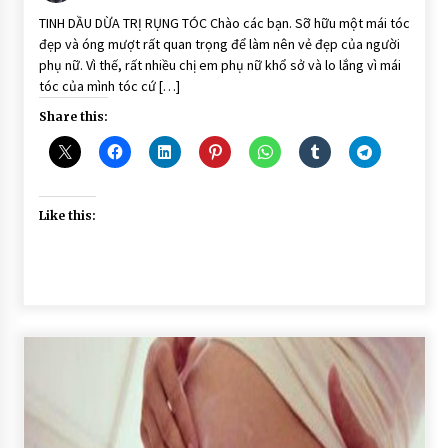
DƯỠNG
TINH DẦU DỪA TRỊ RỤNG TÓC Chào các bạn. Sỡ hữu một mái tóc
TÓC
đẹp và óng mượt rất quan trọng để làm nên vẻ đẹp của người
phụ nữ. Vì thế, rất nhiều chị em phụ nữ khổ sở và lo lắng vì mái
tóc của mình tóc cứ […]
Share this:
Like this: