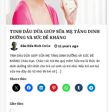
BÀI
TINH DẦU DỪA GIÚP SỮA MẸ TĂNG DINH
VIẾT
DƯỠNG VÀ SỨC ĐỀ KHÁNG
DẨU
DỪA
Dầu Dừa Rich CoCo
11 years ago
DÙNG
ĂN
UỐNG
TINH DẦU DỪA GIÚP SỮA MẸ TĂNG DINH DƯỠNG VÀ SỨC ĐỀ
TRỊ
KHÁNG Chào bạn. Chào các bà Mẹ quý mến! Sữa mẹ là thức ăn
BỆNH
dinh dưỡng tốt nhất cho trẻ sơ sinh và trẻ nhỏ. Nếu trẻ em bú
sữa mẹ đầy đủ từ nhỏ thì bé sẽ […]
Share this:
Like this:
Loading…