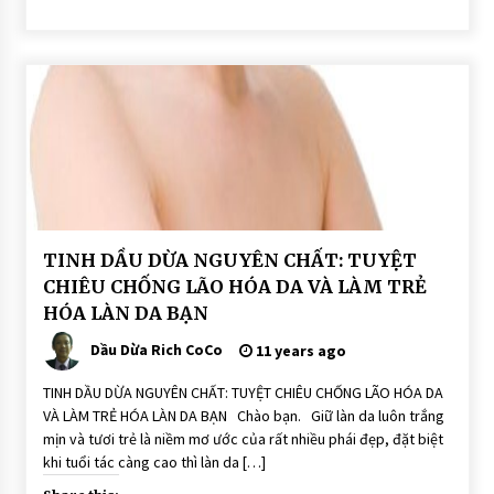
BÀI
TINH DẦU DỪA NGUYÊN CHẤT: TUYỆT
VIẾT
CHIÊU CHỐNG LÃO HÓA DA VÀ LÀM TRẺ
DẦU
HÓA LÀN DA BẠN
DỪA
DƯỠNG
DA
Dầu Dừa Rich CoCo
11 years ago
TINH DẦU DỪA NGUYÊN CHẤT: TUYỆT CHIÊU CHỐNG LÃO HÓA DA
VÀ LÀM TRẺ HÓA LÀN DA BẠN Chào bạn. Giữ làn da luôn trắng
mịn và tươi trẻ là niềm mơ ước của rất nhiều phái đẹp, đặt biệt
khi tuổi tác càng cao thì làn da […]