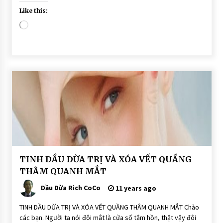
Like this:
Loading…
BÀI
TINH DẦU DỪA TRỊ VÀ XÓA VẾT QUẦNG
VIẾT
THÂM QUANH MẮT
DẦU
DỪA
Dầu Dừa Rich CoCo
11 years ago
DƯỠNG
DA
TINH DẦU DỪA TRỊ VÀ XÓA VẾT QUẦNG THÂM QUANH MẮT Chào
các bạn. Người ta nói đôi mắt là cửa sổ tâm hồn, thật vậy đôi