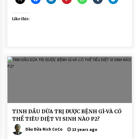
Like this:
BÀI
TINH DẦU DỪA TRỊ ĐƯỢC BỆNH GÌ-VÀ CÓ
VIẾT
THỂ TIÊU DIỆT VI SINH NÀO P2?
DẨU
DỪA
Dầu Dừa Rich CoCo
13 years ago
DÙNG
ĂN