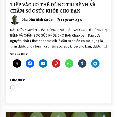
VIẾT
TIẾP VÀO CƠ THỂ DÙNG TRỊ BỆNH VÀ
DẨU
CHẮM SÓC SỨC KHỎE CHO BẠN
DỪA
DÙNG
ĂN
Dầu Dừa Rich CoCo
11 years ago
UỐNG
TRỊ
BỆNH
DẦU DỪA NGUYÊN CHẤT: UỐNG TRỰC TIẾP VÀO CƠ THỂ DÙNG TRỊ
BỆNH VÀ CHẮM SÓC SỨC KHỎE CHO BẠN Chào bạn. Dầu dừa
nguyên chất ( fine coconut oil) là dầu tự nhiên có tác dụng là
thần dược chửa bệnh và chăm sóc sức khỏe cho bạn, được […]
Share this:
Like this:
Loading…