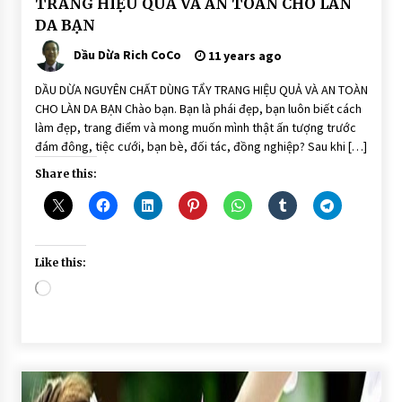
TRANG HIỆU QUẢ VÀ AN TOÀN CHO LÀN
DẦU
DA BẠN
DỪA
DƯỠNG
DA
Dầu Dừa Rich CoCo
11 years ago
DẦU DỪA NGUYÊN CHẤT DÙNG TẨY TRANG HIỆU QUẢ VÀ AN TOÀN
CHO LÀN DA BẠN Chào bạn. Bạn là phái đẹp, bạn luôn biết cách
làm đẹp, trang điểm và mong muốn mình thật ấn tượng trước
đám đông, tiệc cưới, bạn bè, đối tác, đồng nghiệp? Sau khi […]
Share this:
Like this:
Loading…