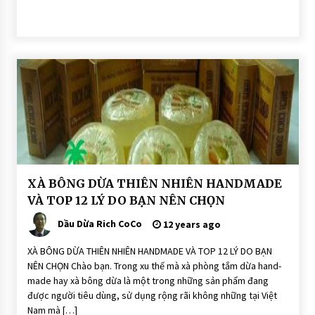
BÀI
XÀ BÔNG DỪA THIÊN NHIÊN HANDMADE
VIẾT
VÀ TOP 12 LÝ DO BẠN NÊN CHỌN
TƯ
VẤN
Dầu Dừa Rich CoCo
12 years ago
XÀ
BÔNG
SINH
XÀ BÔNG DỪA THIÊN NHIÊN HANDMADE VÀ TOP 12 LÝ DO BẠN
DƯỢC
NÊN CHỌN Chào bạn. Trong xu thế mà xà phòng tắm dừa hand-
THIÊN
NHIÊN
made hay xà bông dừa là một trong những sản phẩm đang
DẦU
được người tiêu dùng, sử dụng rộng rãi không những tại Việt
DỪA
Nam mà […]