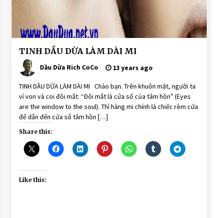
BÀI
TINH DẦU DỪA LÀM DÀI MI
VIẾT
Dầu Dừa Rich CoCo
Mascara
13 years ago
Dầu Dừa
dưỡng
TINH DẦU DỪA LÀM DÀI MI Chào bạn. Trên khuôn mặt, người ta
mi
ví von và coi đôi mắt: “Đôi mắt là cửa sổ của tâm hồn” (Eyes
are the window to the soul). Thì hàng mi chính là chiếc rèm cửa
để dẫn đến cửa sổ tâm hồn […]
Share this:
Like this: