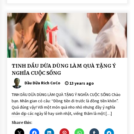
BÀI
TINH DẦU DỪA DÙNG LÀM QUÀ TẶNG Ý
VIẾT
NGHĨA CUỘC SỐNG
Dầu Dừa Rich CoCo
13 years ago
TINH DẦU DỪA DÙNG LÀM QUÀ TẶNG Ý NGHĨA CUỘC SỐNG Chào
bạn. Nhân gian có câu: “Đồng tiền đi trước là đồng tiền khôn”.
Quả đúng vậy! Với một món quà nho nhỏ nhưng đầy ý nghĩa
nhân dịp các ngày lễ hay sinh nhật, viếng thăm là một […]
Share this: