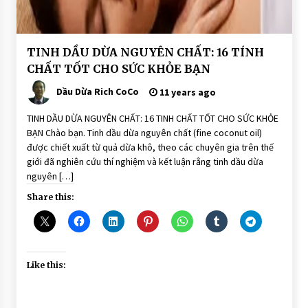
COCO SOAP
7 years ago
BÀI
TINH DẦU DỪA NGUYÊN CHẤT: 16 TÍNH
VIẾT
SẢN PHẨM SON MÔI MÀU THIÊN NHIÊN – THE
CHẤT TỐT CHO SỨC KHỎE BẠN
RICH SKIN
DẨU
DỪA
7 years ago
Dầu Dừa Rich CoCo
11 years ago
DÙNG
ĂN
UỐNG
TINH DẦU DỪA NGUYÊN CHẤT: 16 TINH CHẤT TỐT CHO SỨC KHỎE
SẢN PHẨM THIÊN NHIÊN ĐƯỢC TIN DÙNG
TRỊ
BẠN Chào bạn. Tinh dầu dừa nguyên chất (fine coconut oil)
BỆNH
7 years ago
được chiết xuất từ quả dừa khô, theo các chuyên gia trên thế
giới đã nghiên cứu thí nghiệm và kết luận rằng tinh dầu dừa
nguyên […]
Share this:
Like this: