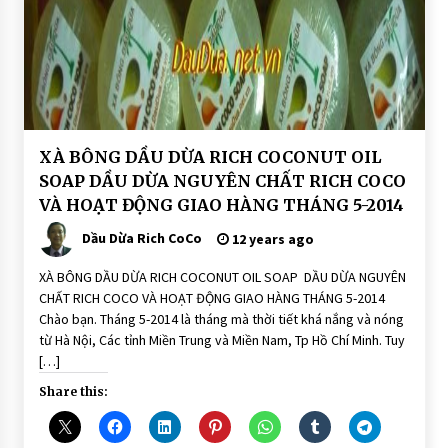
HOAT
XÀ BÔNG DẦU DỪA RICH COCONUT OIL
ĐỘNG
SOAP DẦU DỪA NGUYÊN CHẤT RICH COCO
GIAO
HÀNG
VÀ HOẠT ĐỘNG GIAO HÀNG THÁNG 5-2014
Dầu Dừa Rich CoCo
12 years ago
XÀ BÔNG DẦU DỪA RICH COCONUT OIL SOAP DẦU DỪA NGUYÊN
CHẤT RICH COCO VÀ HOẠT ĐỘNG GIAO HÀNG THÁNG 5-2014
Chào bạn. Tháng 5-2014 là tháng mà thời tiết khá nắng và nóng
từ Hà Nội, Các tỉnh Miền Trung và Miền Nam, Tp Hồ Chí Minh. Tuy
[…]
Share this: