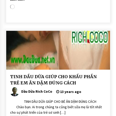
Loading…
BÀI
TINH DẦU DỪA GIÚP CHO KHẨU PHẦN
VIẾT
TRẺ EM ĂN DẶM ĐÚNG CÁCH
DẨU
DỪA
Dầu Dừa Rich CoCo
13 years ago
DÙNG
ĂN
UỐNG
TINH DẦU DỪA GIÚP CHO BÉ ĂN DẶM ĐÚNG CÁCH
TRỊ
Chào bạn. Ai trong chúng ta cũng biết sữa mẹ là tốt nhất
BỆNH
cho sự phát triển của trẻ sơ sinh […]