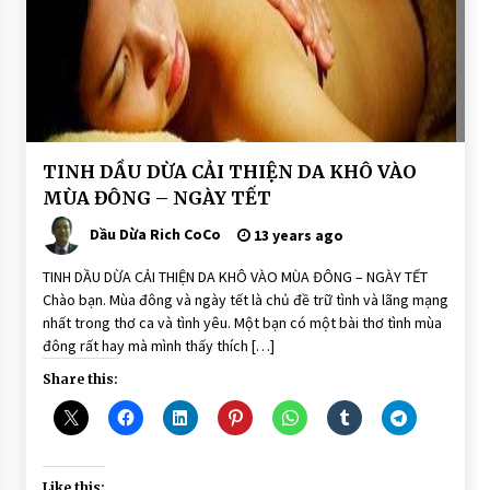
BÀI
TINH DẦU DỪA CẢI THIỆN DA KHÔ VÀO
VIẾT
MÙA ĐÔNG – NGÀY TẾT
DẦU
DỪA
Dầu Dừa Rich CoCo
13 years ago
DƯỠNG
DA
TINH DẦU DỪA CẢI THIỆN DA KHÔ VÀO MÙA ĐÔNG – NGÀY TẾT
Chào bạn. Mùa đông và ngày tết là chủ đề trữ tình và lãng mạng
nhất trong thơ ca và tình yêu. Một bạn có một bài thơ tình mùa
đông rất hay mà mình thấy thích […]
Share this:
Like this: