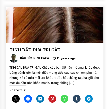
BÀI
TINH DẦU DỪA TRỊ GÀU
VIẾT
Dầu Dừa Rich CoCo
DẦU
11 years ago
DỪA
DƯỠNG
TINH DẦU DỪA TRỊ GÀU Chào các bạn Sỡ hữu một mái khỏe đẹp,
TÓC
bồng bềnh luôn là một điều mong ước của các chị em phụ nữ.
Nhưng để có một mái tóc khỏe trước hết chúng ta phải giữ cho
một da đầu luôn khỏe mạnh. Trong những […]
Share this: