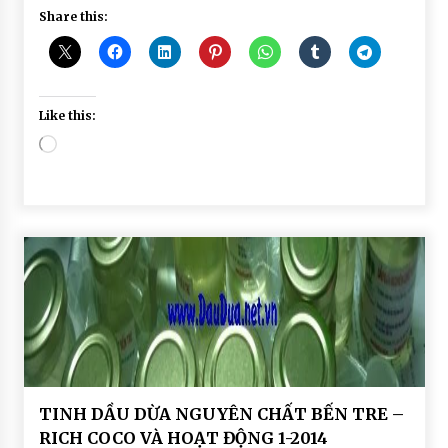
Share this:
Like this:
Loading…
BÀI
TINH DẦU DỪA NGUYÊN CHẤT BẾN TRE –
VIẾT
RICH COCO VÀ HOẠT ĐỘNG 1-2014
HOAT