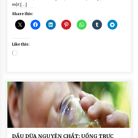
một […]
Share this:
Like this:
Loading…
BÀI
DẦU DỪA NGUYÊN CHẤT: UỐNG TRỰC