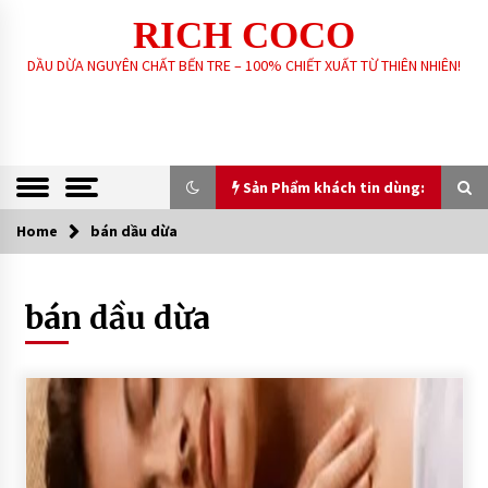
Skip
RICH COCO
to
content
DẦU DỪA NGUYÊN CHẤT BẾN TRE – 100% CHIẾT XUẤT TỪ THIÊN NHIÊN!
Sản Phẩm khách tin dùng:
Home
bán dầu dừa
Sản Phẩm khách tin dùng:
bán dầu dừa
GIA CÔNG SẢN XUẤT SOAP XÀ PHÒNG SINH
DƯỢC – HANDMADE – XÀ PHÒNG THIÊN NHIÊN
THEO YÊU CẦU
6 years ago
DẦU DỪA NGUYÊN CHẤT – RICH COCO
7 years ago
XÀ PHÒNG SINH DƯỢC THIÊN NHIÊN – RICH