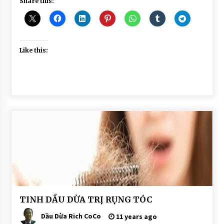
Share this:
Like this:
BÀI
TINH DẦU DỪA TRỊ RỤNG TÓC
VIẾT
Dầu Dừa Rich CoCo
DẦU
11 years ago
DỪA