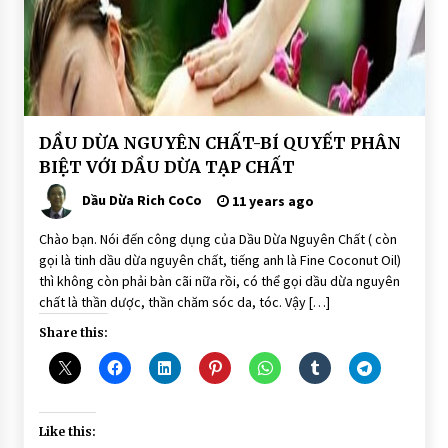
BÀI
DẦU DỪA NGUYÊN CHẤT-BÍ QUYẾT PHÂN
VIẾT
BIỆT VỚI DẦU DỪA TẠP CHẤT
Dầu Dừa Rich CoCo
11 years ago
Chào bạn. Nói đến công dụng của Dầu Dừa Nguyên Chất ( còn
gọi là tinh dầu dừa nguyên chất, tiếng anh là Fine Coconut Oil)
thì không còn phải bàn cãi nữa rồi, có thể gọi dầu dừa nguyên
chất là thần dược, thần chăm sóc da, tóc. Vậy […]
Share this:
Like this: