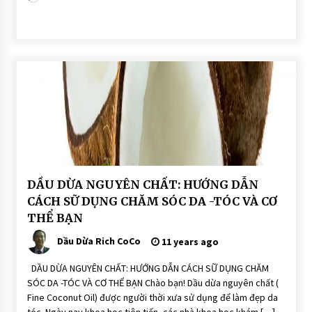
BÀI
DẦU DỪA NGUYÊN CHẤT: HƯỚNG DẪN
VIẾT
CÁCH SỮ DỤNG CHĂM SÓC DA -TÓC VÀ CƠ
DẨU
THỂ BẠN
DỪA
DÙNG
ĂN
Dầu Dừa Rich CoCo
11 years ago
UỐNG
TRỊ
BỆNH
DẦU DỪA NGUYÊN CHẤT: HƯỚNG DẪN CÁCH SỮ DỤNG CHĂM
SÓC DA -TÓC VÀ CƠ THỂ BẠN Chào bạn! Dầu dừa nguyên chất (
DẦU
DỪA
Fine Coconut Oil) được người thời xưa sử dụng để làm đẹp da
DƯỠNG