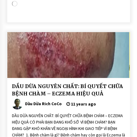
Loading…
BÀI
DẦU DỪA NGUYÊN CHẤT: BÍ QUYẾT CHỮA
VIẾT
BỆNH CHÀM – ECZEMA HIỆU QUẢ
DẨU
DỪA
Dầu Dừa Rich CoCo
11 years ago
DÙNG
ĂN
UỐNG
DẦU DỪA NGUYÊN CHẤT: BÍ QUYẾT CHỮA BỆNH CHÀM – ECZEMA
TRỊ
HIỆU QUẢ CÓ PHẢI BẠN ĐANG KHỔ SỞ VÌ BỆNH CHÀM? BẠN
BỆNH
ĐANG GẶP KHÓ KHĂN VỀ NGOẠI HÌNH KHI GIAO TIẾP VÌ BỆNH
CHÀM? 1. Bệnh chàm là gì? Bệnh chàm hay còn gọi là Eczema là