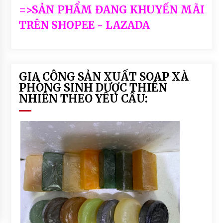
=>SẢN PHẨM ĐANG KHUYẾN MÃI
TRÊN SHOPEE - LAZADA
GIA CÔNG SẢN XUẤT SOAP XÀ
PHÒNG SINH DƯỢC THIÊN
NHIÊN THEO YÊU CẦU: