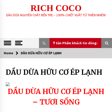
Skip
RICH COCO
to
content
DẦU DỪA NGUYÊN CHẤT BẾN TRE – 100% CHIẾT XUẤT TỪ THIÊN NHIÊN!
Sản Phẩm khách tin dùng:
Home
DẦU DỪA HỮU CƠ ÉP LẠNH
Sản Phẩm khách tin dùng:
DẦU DỪA HỮU CƠ ÉP LẠNH
GIA CÔNG SẢN XUẤT SOAP XÀ PHÒNG SINH
DƯỢC – HANDMADE – XÀ PHÒNG THIÊN NHIÊN
THEO YÊU CẦU
6 years ago
DẦU DỪA HỮU CƠ ÉP LẠNH
DẦU DỪA NGUYÊN CHẤT – RICH COCO
– TƯƠI SỐNG
7 years ago
XÀ PHÒNG SINH DƯỢC THIÊN NHIÊN – RICH