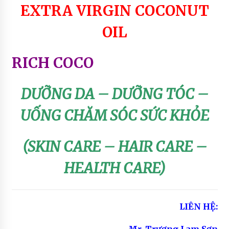
EXTRA VIRGIN COCONUT
COCO SOAP
7 years ago
OIL
SẢN PHẨM SON MÔI MÀU THIÊN NHIÊN – THE
RICH SKIN
RICH COCO
7 years ago
DƯỠNG DA – DƯỠNG TÓC –
SẢN PHẨM THIÊN NHIÊN ĐƯỢC TIN DÙNG
7 years ago
UỐNG CHĂM SÓC SỨC KHỎE
(SKIN CARE – HAIR CARE –
HEALTH CARE)
LIÊN HỆ:
Mr.
Trương Lam Sơn