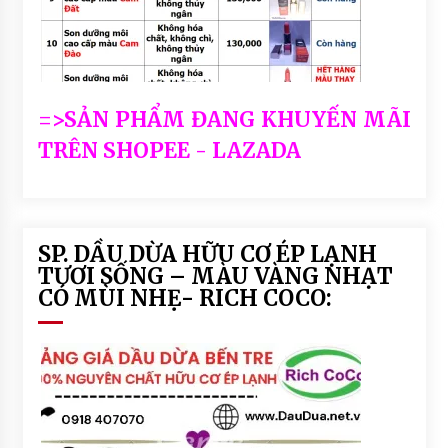
=>SẢN PHẨM ĐANG KHUYẾN MÃI
TRÊN SHOPEE - LAZADA
SP. DẦU DỪA HỮU CƠ ÉP LẠNH
TƯƠI SỐNG – MÀU VÀNG NHẠT
CÓ MÙI NHẸ- RICH COCO: