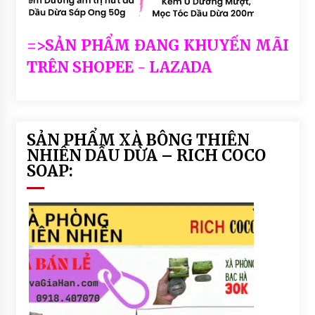
=>SẢN PHẨM ĐANG KHUYẾN MÃI
TRÊN SHOPEE - LAZADA
SẢN PHẨM XÀ BÔNG THIÊN
NHIÊN DẦU DỪA – RICH COCO
SOAP: