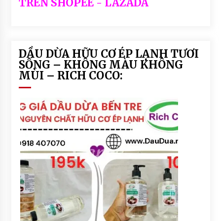
TRÊN SHOPEE - LAZADA
DẦU DỪA HỮU CƠ ÉP LẠNH TƯƠI
SỐNG – KHÔNG MÀU KHÔNG
MÙI – RICH COCO: