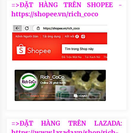
=>ĐẶT HÀNG TRÊN SHOPEE -
https://shopee.vn/rich_coco
=>ĐẶT HÀNG TRÊN LAZADA:
https://www.lazada.vn/shop/rich-