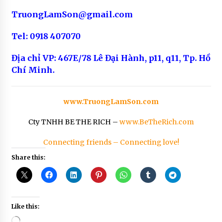
TruongLamSon@gmail.com
Tel: 0918 407070
Địa chỉ VP: 467E/78 Lê Đại Hành, p11, q11, Tp. Hồ
Chí Minh.
www.TruongLamSon.com
Cty TNHH BE THE RICH –
www.BeTheRich.com
Connecting friends – Connecting love!
Share this:
Like this:
Loading…