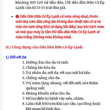
khoảng 100-120 ml dầu dừa, 1 lít dầu dừa Hữu Cơ Ép
Lạnh cần từ 13-15 trái dừa già.
Dầu Dừa Hữu Cơ Ép Lạnh có màu vàng nhạt, thơm
mùi nhẹ cơm dừa sống (do không đun nhiệt nên có vị và
mùi còn tươi sống khó sử dụng lần đầu). Sau khi tách màu
và mùi qua máy ly tâm thì dầu dừa Hữu Cơ Ép Lạnh sẽ
màu trắng (không màu không mùi).
II./ Công dụng của Dầu Dừa Hữu Cơ Ép Lạnh:
1./ Đối với Da:
Dưỡng ẩm cho da và môi.
Chống lão hóa da.
Trị nhăn da, nứt da, vết rạn nứt bà bầu.
Chống nắng cho da.
Trị nám, tàng nhang, vết đồi mồi, xóa thâm
quầng mắt.
Kháng khuẩn nấm cho da.
Hổ trợ điều trị bệnh vãy nến, chàm.
Làm chất bôi trơn khi cạo râu, cạo lông hoặc
khi quan hệ tình dục.