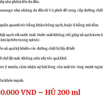
tiếp sản phẩm lên da đầu.
 massage nhẹ nhàng da đầu từ 1-2 phút để cung cấp dưỡng chất
nh quấn quanh tóc bằng khăn bông sạch, hoặc ủ bằng mũ tắm.
c thật sạch với nước mát. Nước mát không chỉ giúp xả sạch kem ủ
ưu lại bên trong sợi tóc.
xả quá kỹ khiến các dưỡng chất bị lấy đi hết.
 ở chế độ mát. Không nên sấy tóc quá khô.
theo ý muốn, cảm nhận sự hài lòng của mái tóc óng mượt ngay
luôn khỏe mạnh.
80.000 VND – HỦ 200 ml