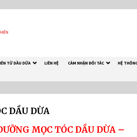
THIÊN
HIÊN TỪ DẦU DỪA
LIÊN HỆ
CÀM NHẬN ĐỐI TÁC
HỆ THỐNG
C DẦU DỪA
DẦU DỪA NGUYÊN CHẤT – RICH
COCO
7 years ago
DƯỠNG MỌC TÓC DẦU DỪA –