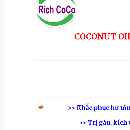
SẢN PHẨM SON MÔI MÀU THIÊN
NHIÊN – THE RICH SKIN
7 years ago
COCONUT OI
>>
Khắc phục hư tổn
>> Trị gàu, kíc