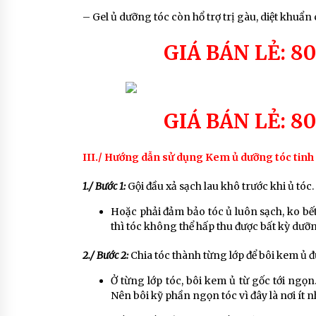
– Gel ủ dưỡng tóc còn hổ trợ trị gàu, diệt khuẩn
GIÁ BÁN LẺ: 8
GIÁ BÁN LẺ: 8
III./ Hướng dẫn sử dụng Kem ủ dưỡng tóc tinh
1./ Bước 1:
Gội đầu xả sạch lau khô trước khi ủ tóc.
Hoặc phải đảm bảo tóc ủ luôn sạch, ko bế
thì tóc không thể hấp thu được bất kỳ dưỡ
2./ Bước 2:
Chia tóc thành từng lớp để bôi kem ủ đ
Ở từng lớp tóc, bôi kem ủ từ gốc tới ngọn
Nên bôi kỹ phần ngọn tóc vì đây là nơi ít 