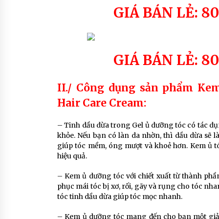
GIÁ BÁN LẺ: 8
GIÁ BÁN LẺ: 8
II./ Công dụng sản phẩm Kem
Hair Care Cream:
– Tinh dầu dừa trong Gel ủ dưỡng tóc có tác dụ
khỏe. Nếu bạn có làn da nhờn, thì dầu dừa sẽ l
giúp tóc mềm, óng mượt và khoẻ hơn. Kem ủ tó
hiệu quả.
– Kem ủ dưỡng tóc với chiết xuất từ thành p
phục mái tóc bị xơ, rối, gãy và rụng cho tóc n
tóc tinh dầu dừa giúp tóc mọc nhanh.
– Kem ủ dưỡng tóc mang đến cho bạn một giải