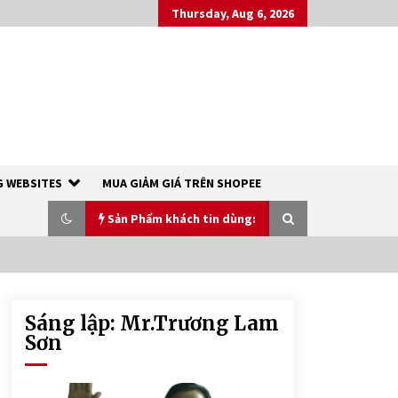
Thursday, Aug 6, 2026
 WEBSITES
MUA GIẢM GIÁ TRÊN SHOPEE
Sản Phẩm khách tin dùng:
Sáng lập: Mr.Trương Lam
XÀ PHÒNG SINH DƯỢC THIÊN NHIÊN
– RICH COCO SOAP
Sơn
7 years ago