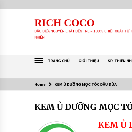
Skip
to
content
RICH COCO
DẦU DỪA NGUYÊN CHẤT BẾN TRE – 100% CHIẾT XUẤT TỪ 
NHIÊN!
TRANG CHỦ
GIỚI THIỆU
SP. THIÊN N
Home
KEM Ủ DƯỠNG MỌC TÓC DẦU DỪA
Sản Phẩm khách tin dùng:
KEM Ủ DƯỠNG MỌC TÓ
GIA CÔNG SẢN XUẤT SOAP XÀ
PHÒNG SINH DƯỢC – HANDMADE –
XÀ PHÒNG THIÊN NHIÊN THEO YÊU
CẦU
6 years ago
KEM Ủ 