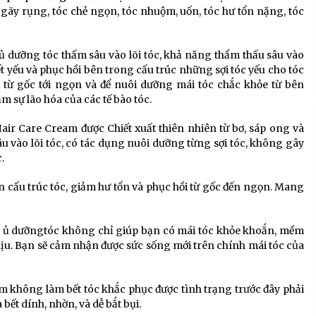
c gãy rụng, tóc chẻ ngọn, tóc nhuộm, uốn, tóc hư tổn nặng, tóc
ủ dưỡng tóc thấm sâu vào lõi tóc, khả năng thẩm thấu sâu vào
t yếu và phục hồi bên trong cấu trúc những sợi tóc yếu cho tóc
từ gốc tới ngọn và để nuôi dưỡng mái tóc chắc khỏe từ bên
m sự lão hóa của các tế bào tóc.
ir Care Cream được Chiết xuất thiên nhiên từ bơ, sáp ong và
 vào lõi tóc, có tác dụng nuôi dưỡng từng sợi tóc, không gây
.
n cấu trúc tóc, giảm hư tổn và phục hồi từ gốc đến ngọn. Mang
el ủ dưỡngtóc không chỉ giúp bạn có mái tóc khỏe khoắn, mềm
ịu. Bạn sẽ cảm nhận được sức sống mới trên chính mái tóc của
 không làm bết tóc khắc phục được tình trạng trước đây phải
 bết dính, nhờn, và dễ bắt bụi.