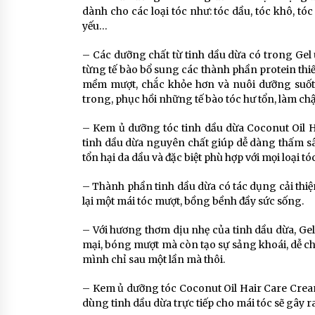
dành cho các loại tóc như: tóc dầu, tóc khô, tó
yếu…
– Các dưỡng chất từ tinh dầu dừa có trong Gel 
từng tế bào bổ sung các thành phần protein thiế
mềm mượt, chắc khỏe hơn và nuôi dưỡng suốt 
trong, phục hồi những tế bào tóc hư tổn, làm chậ
– Kem ủ dưỡng tóc tinh dầu dừa Coconut Oil Ha
tinh dầu dừa nguyên chất giúp dễ dàng thấm sâu
tổn hại da dầu và đặc biệt phù hợp với mọi loại tóc
– Thành phần tinh dầu dừa có tác dụng cải thiệ
lại một mái tóc mượt, bồng bềnh đầy sức sống.
– Với hương thơm dịu nhẹ của tinh dầu dừa, G
mại, bóng mượt mà còn tạo sự sảng khoái, dễ ch
mình chỉ sau một lần mà thôi.
– Kem ủ dưỡng tóc Coconut Oil Hair Care Cream
dùng tinh dầu dừa trực tiếp cho mái tóc sẽ gây ra