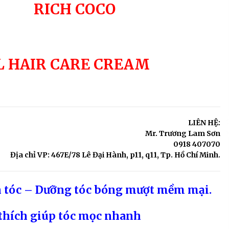
SẢN PHẨM THIÊN NHIÊN ĐƯỢC TIN
RICH COCO
DÙNG
7 years ago
L HAIR CARE CREAM
LIÊN HỆ:
Mr. Trương Lam Sơn
0918 407070
Địa chỉ VP: 467E/78 Lê Đại Hành, p11, q11, Tp. Hồ Chí Minh.
 tóc – Dưỡng tóc bóng mượt mềm mại.
h thích giúp tóc mọc nhanh