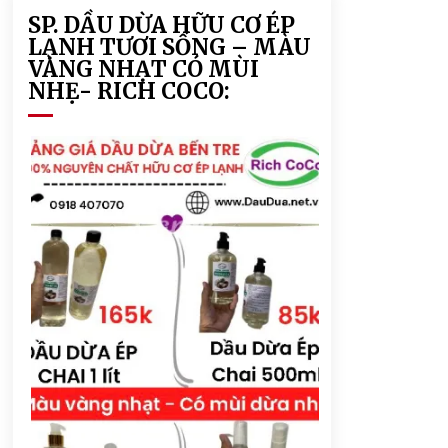
SP. DẦU DỪA HỮU CƠ ÉP
LẠNH TƯƠI SỐNG – MÀU
VÀNG NHẠT CÓ MÙI
NHẸ- RICH COCO: