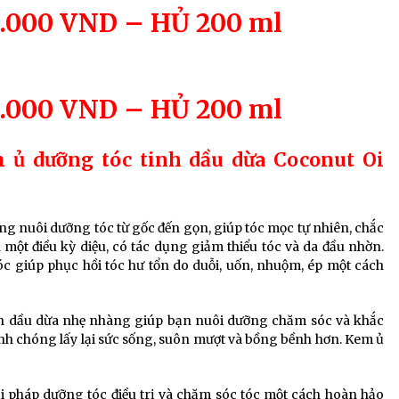
0.000 VND – HỦ 200 ml
0.000 VND – HỦ 200 ml
 ủ dưỡng tóc tinh dầu dừa Coconut Oi
ng nuôi dưỡng tóc từ gốc đến gọn, giúp tóc mọc tự nhiên, chắc
à một điều kỳ diệu, có tác dụng giảm thiểu tóc và da đầu nhờn.
c giúp phục hồi tóc hư tổn do duỗi, uốn, nhuộm, ép một cách
hần dầu dừa nhẹ nhàng giúp bạn nuôi dưỡng chăm sóc và khắc
hanh chóng lấy lại sức sống, suôn mượt và bồng bềnh hơn. Kem ủ
 pháp dưỡng tóc điều trị và chăm sóc tóc một cách hoàn hảo