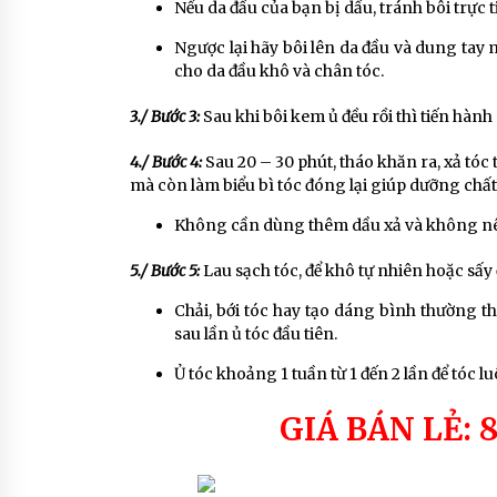
Nếu da đầu của bạn bị dầu, tránh bôi trực 
Ngược lại hãy bôi lên da đầu và dung tay
cho da đầu khô và chân tóc.
3./ Bước 3:
Sau khi bôi kem ủ đều rồi thì tiến hà
4./ Bước 4:
Sau 20 – 30 phút, tháo khăn ra, xả tó
mà còn làm biểu bì tóc đóng lại giúp dưỡng chất l
Không cần dùng thêm dầu xả và không nên 
5./ Bước 5:
Lau sạch tóc, để khô tự nhiên hoặc sấy
Chải, bới tóc hay tạo dáng bình thường 
sau lần ủ tóc đầu tiên.
Ủ tóc khoảng 1 tuần từ 1 đến 2 lần để tóc 
GIÁ BÁN LẺ: 