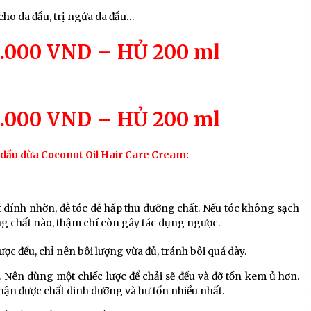
 cho da đầu, trị ngứa da đầu…
0.000 VND – HỦ 200 ml
0.000 VND – HỦ 200 ml
 dầu dừa Coconut Oil Hair Care Cream:
t dính nhờn, đễ tóc dễ hấp thu dưỡng chất. Nếu tóc không sạch
ng chất nào, thậm chí còn gây tác dụng ngược.
ược đều, chỉ nên bôi lượng vừa đủ, tránh bôi quá dày.
. Nên dùng một chiếc lược để chải sẽ đều và đỡ tốn kem ủ hơn.
nhận được chất dinh dưỡng và hư tổn nhiều nhất.