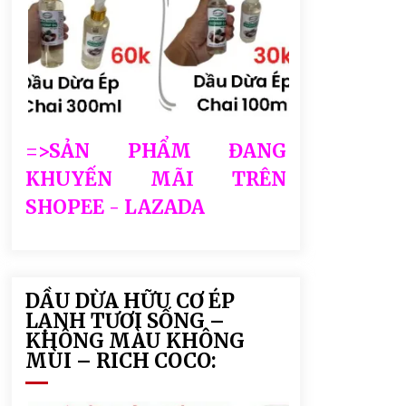
=>SẢN PHẨM ĐANG
KHUYẾN MÃI TRÊN
SHOPEE - LAZADA
DẦU DỪA HỮU CƠ ÉP
LẠNH TƯƠI SỐNG –
KHÔNG MÀU KHÔNG
MÙI – RICH COCO: