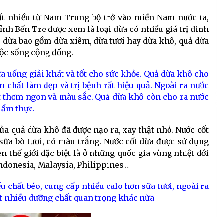
rất nhiều từ Nam Trung bộ trở vào miền Nam nước ta,
tỉnh Bến Tre được xem là loại dừa có nhiều giá trị dinh
ả dừa bao gồm dừa xiêm, dừa tươi hay dừa khô, quả dừa
ộc sống cộng đồng.
a uống giải khát và tốt cho sức khỏe. Quả dừa khô cho
 chất làm đẹp và trị bệnh rất hiệu quả. Ngoài ra nước
t thơm ngon và màu sắc. Quả dừa khô còn cho ra nước
à ẩm thực.
của quả dừa khô đã được nạo ra, xay thật nhỏ. Nước cốt
sữa bò tươi, có màu trắng. Nước cốt dừa được sử dụng
n thế giới đặc biệt là ở những quốc gia vùng nhiệt đới
Indonesia, Malaysia, Philippines…
u chất béo, cung cấp nhiều calo hơn sữa tươi, ngoài ra
t nhiều dưỡng chất quan trọng khác nữa.