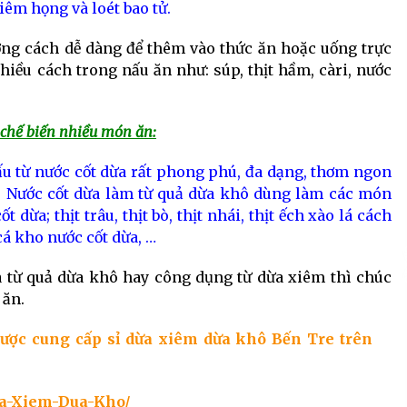
iêm họng và loét bao tử.
ơng cách dễ dàng để thêm vào thức ăn hoặc uống trực
nhiều cách trong nấu ăn như: súp, thịt hầm, càri, nước
 chế biến nhiều món ăn:
u từ nước cốt dừa rất phong phú, đa dạng, thơm ngon
. Nước cốt dừa làm từ quả dừa khô dùng làm các món
 dừa; thịt trâu, thịt bò, thịt nhái, thịt ếch xào lá cách
cá kho nước cốt dừa, …
a từ quả dừa khô hay công dụng từ dừa xiêm thì chúc
 ăn.
được cung cấp sỉ dừa xiêm dừa khô Bến Tre trên
ua-Xiem-Dua-Kho/