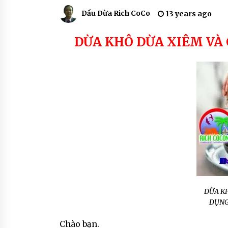
SẢN PHẨM SON MÔI MÀU THIÊN
NHIÊN – THE RICH SKIN
Dầu Dừa Rich CoCo
13 years ago
7 years ago
DỪA KHÔ DỪA XIÊM VÀ
DỪA K
DỤNG
Chào bạn.