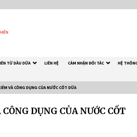
THIÊN
HIÊN TỪ DẦU DỪA
LIÊN HỆ
CÀM NHẬN ĐỐI TÁC
HỆ THỐNG
XIÊM VÀ CÔNG DỤNG CỦA NƯỚC CỐT DỪA
À CÔNG DỤNG CỦA NƯỚC CỐT
DẦU DỪA NGUYÊN CHẤT – RICH
COCO
7 years ago