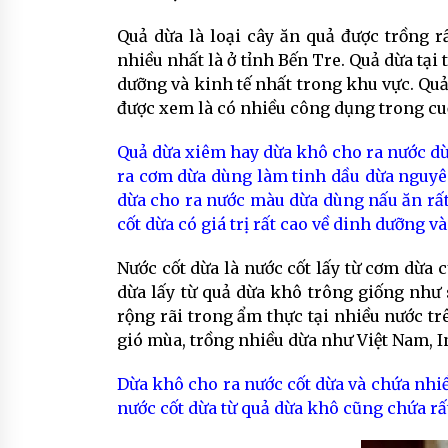
Quả dừa là loại cây ăn quả được trồng 
nhiều nhất là ở tỉnh Bến Tre. Quả dừa tại 
dưỡng và kinh tế nhất trong khu vực. Qu
được xem là có nhiều công dụng trong cu
Quả dừa xiêm hay dừa khô cho ra nước dừ
ra cơm dừa dùng làm tinh dầu dừa nguyên
dừa cho ra nước màu dừa dùng nấu ăn rấ
cốt dừa có giá trị rất cao về dinh dưỡng v
Nước cốt dừa là nước cốt lấy từ cơm dừa 
dừa lấy từ quả dừa khô trông giống như 
rộng rãi trong ẩm thực tại nhiều nước trê
gió mùa, trồng nhiều dừa như Việt Nam, 
Dừa khô cho ra nước cốt dừa và chứa nhiề
nước cốt dừa từ quả dừa khô cũng chứa rấ