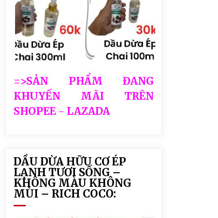
=>SẢN PHẨM ĐANG
KHUYẾN MÃI TRÊN
SHOPEE - LAZADA
DẦU DỪA HỮU CƠ ÉP
LẠNH TƯƠI SỐNG –
KHÔNG MÀU KHÔNG
MÙI – RICH COCO: