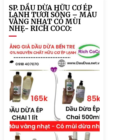
SP. DẦU DỪA HỮU CƠ ÉP
LẠNH TƯƠI SỐNG – MÀU
VÀNG NHẠT CÓ MÙI
NHẸ- RICH COCO: