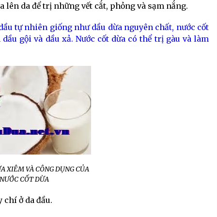
oa lên da để trị những vết cắt, phỏng và sạm nắng.
ầu tự nhiên giống như dầu dừa nguyên chất, nước cốt
ầu gội và dầu xả. Nước cốt dừa có thể trị gàu và làm
A XIÊM VÀ CÔNG DỤNG CỦA
NƯỚC CỐT DỪA
 chí ở da đầu.