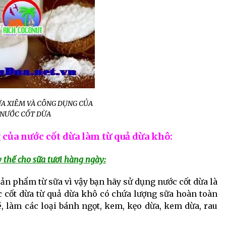
A XIÊM VÀ CÔNG DỤNG CỦA
NƯỚC CỐT DỪA
 của nước cốt dừa làm từ quả dừa khô:
 thế cho sữa tươi hàng ngày:
ản phẩm từ sữa vì vậy bạn hãy sử dụng nước cốt dừa là
c cốt dừa từ quả dừa khô có chứa lượng sữa hoàn toàn
é, làm các loại bánh ngọt, kem, kẹo dừa, kem dừa, rau