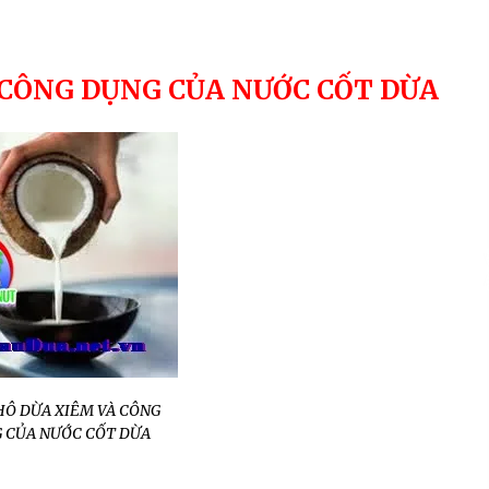
SẢN PHẨM THIÊN NHIÊN ĐƯỢC TIN
DÙNG
7 years ago
 CÔNG DỤNG CỦA NƯỚC CỐT DỪA
HÔ DỪA XIÊM VÀ CÔNG
 CỦA NƯỚC CỐT DỪA