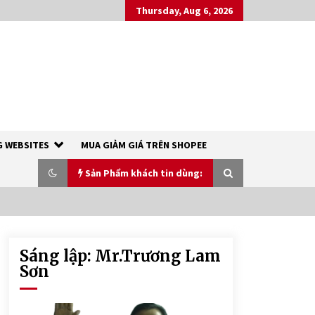
Thursday, Aug 6, 2026
 WEBSITES
MUA GIẢM GIÁ TRÊN SHOPEE
Sản Phẩm khách tin dùng:
Sáng lập: Mr.Trương Lam
XÀ PHÒNG SINH DƯỢC THIÊN NHIÊN
– RICH COCO SOAP
Sơn
7 years ago