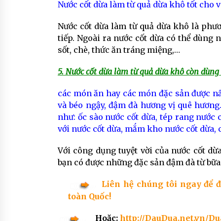
Nước cốt dừa làm từ quả dừa khô tốt cho v
Nước cốt dừa làm từ quả dừa khô là phư
tiếp. Ngoài ra nước cốt dừa có thể dùng 
sốt, chè, thức ăn tráng miệng,…
5. Nước cốt dừa làm từ quả dừa khô còn dùng
các món ăn hay các món đặc sản được nấ
và béo ngậy, đậm đà hương vị quê hương
như: ốc sào nước cốt dừa, tép rang nước cốt
với nước cốt dừa, mắm kho nước cốt dừa, 
Với công dụng tuyệt vời của nước cốt dừ
bạn có được những đặc sản đậm đà từ bữa
Liên hệ chúng tôi ngay để 
toàn Quốc!
Hoặc:
http://DauDua.net.vn/D