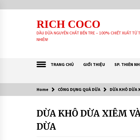
Skip
to
content
RICH COCO
DẦU DỪA NGUYÊN CHẤT BẾN TRE – 100% CHIẾT XUẤT TỪ 
NHIÊN!
TRANG CHỦ
GIỚI THIỆU
SP. THIÊN N
Home
CÔNG DỤNG QUẢ DỪA
DỪA KHÔ DỪA 
Sản Phẩm khách tin dùng:
DỪA KHÔ DỪA XIÊM V
CÔNG
GIA CÔNG SẢN XUẤT SOAP XÀ
DỤNG
PHÒNG SINH DƯỢC – HANDMADE –
QUẢ
XÀ PHÒNG THIÊN NHIÊN THEO YÊU
DỪA
DỪA
CẦU
6 years ago