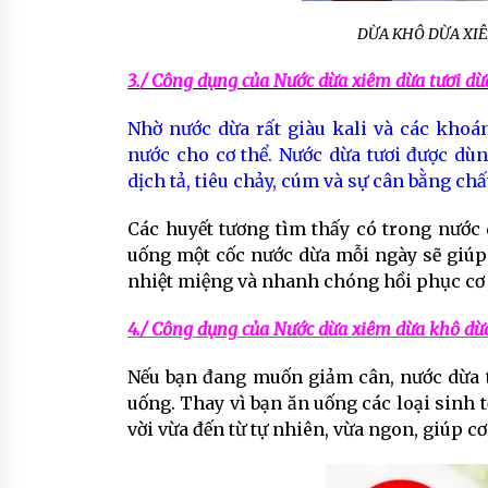
DỪA KHÔ DỪA XI
3./ Công dụng của Nước dừa xiêm dừa tươi dừ
Nhờ nước dừa rất giàu kali và các khoá
nước cho cơ thể. Nước dừa tươi được dùn
dịch tả, tiêu chảy, cúm và sự cân bằng chấ
Các huyết tương tìm thấy có trong nước 
uống một cốc nước dừa mỗi ngày sẽ giúp 
nhiệt miệng và nhanh chóng hồi phục cơ 
4./ Công dụng của Nước dừa xiêm dừa khô dừa
Nếu bạn đang muốn giảm cân, nước dừa tư
uống. Thay vì bạn ăn uống các loại sinh t
vời vừa đến từ tự nhiên, vừa ngon, giúp cơ