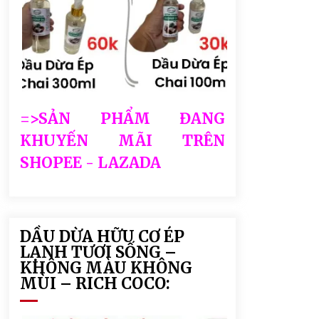
=>SẢN PHẨM ĐANG
KHUYẾN MÃI TRÊN
SHOPEE - LAZADA
DẦU DỪA HỮU CƠ ÉP
LẠNH TƯƠI SỐNG –
KHÔNG MÀU KHÔNG
MÙI – RICH COCO: