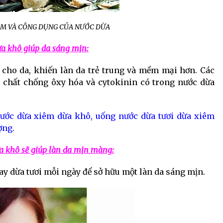
ÊM VÀ CÔNG DỤNG CỦA NƯỚC DỪA
ừa khô giúp da sáng mịn:
 cho da, khiến làn da trẻ trung và mềm mại hơn. Các
 chất chống ôxy hóa và cytokinin có trong nước dừa
nước dừa xiêm dừa khô, uống nước dừa tươi dừa xiêm
ợng.
a khô sẽ giúp làn da mịn màng:
y dừa tươi mỗi ngày để sở hữu một làn da sáng mịn.