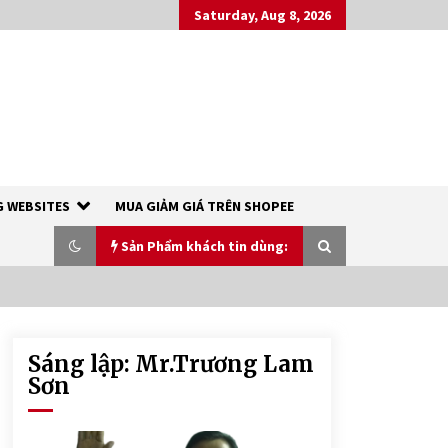
Saturday, Aug 8, 2026
 WEBSITES
MUA GIẢM GIÁ TRÊN SHOPEE
Sản Phẩm khách tin dùng:
Sáng lập: Mr.Trương Lam
XÀ PHÒNG SINH DƯỢC THIÊN NHIÊN
– RICH COCO SOAP
Sơn
7 years ago