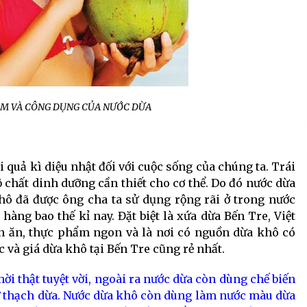
ÊM VÀ CÔNG DỤNG CỦA NƯỚC DỪA
 quả kì diệu nhật đối với cuộc sống của chúng ta. Trái
 chất dinh dưỡng cần thiết cho cơ thể. Do đó nước dừa
hô đã được ông cha ta sử dụng rộng rãi ở trong nước
àng bao thế kỉ nay. Đặt biệt là xứa dừa Bến Tre, Việt
 ăn, thực phẩm ngon và là nơi có nguồn dừa khô có
c và giá dừa khô tại Bến Tre cũng rẻ nhất.
hời thật tuyệt vời, ngoài ra nước dừa còn dùng chế biến
ư thạch dừa. Nước dừa khô còn dùng làm nước màu dừa