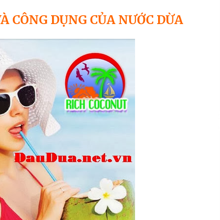
SẢN PHẨM THIÊN NHIÊN ĐƯỢC TIN
DÙNG
VÀ CÔNG DỤNG CỦA NƯỚC DỪA
7 years ago