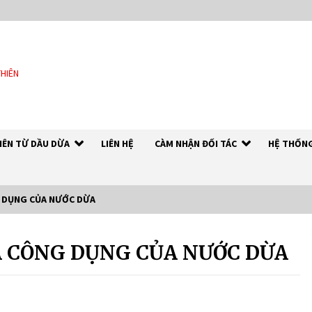
THIÊN
HIÊN TỪ DẦU DỪA
LIÊN HỆ
CÀM NHẬN ĐỐI TÁC
HỆ THỐNG
G DỤNG CỦA NƯỚC DỪA
À CÔNG DỤNG CỦA NƯỚC DỪA
DẦU DỪA NGUYÊN CHẤT – RICH
COCO
7 years ago