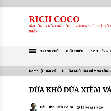
Skip
to
content
RICH COCO
DẦU DỪA NGUYÊN CHẤT BẾN TRE – 100% CHIẾT XUẤT TỪ 
NHIÊN!
TRANG CHỦ
GIỚI THIỆU
SP. THIÊN N
Home
BÀI VIẾT
DỪA KHÔ DỪA XIÊM VÀ CÔN
Sản Phẩm khách tin dùng:
DỪA KHÔ DỪA XIÊM V
BÀI
GIA CÔNG SẢN XUẤT SOAP XÀ
VIẾT
PHÒNG SINH DƯỢC – HANDMADE –
XÀ PHÒNG THIÊN NHIÊN THEO YÊU
CÔNG
CẦU
6 years ago
DỤNG
Dầu Dừa Rich CoCo
13 years ago
QUẢ