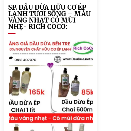
SP. DẦU DỪA HỮU CƠ ÉP
LẠNH TƯƠI SỐNG – MÀU
VÀNG NHẠT CÓ MÙI
NHẸ- RICH COCO: