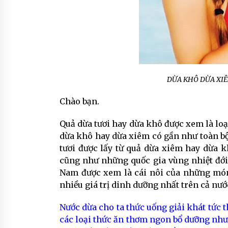
DỪA KHÔ DỪA XI
Chào bạn.
Quả dừa tươi hay dừa khô được xem là loại
dừa khô hay dừa xiêm có gần như toàn bộ
tươi được lấy từ quả dừa xiêm hay dừa k
cũng như những quốc gia vùng nhiệt đới h
Nam được xem là cái nôi của những món
nhiều giá trị dinh dưỡng nhất trên cả nướ
Nước dừa cho ta thức uống giải khát tức t
các loại thức ăn thơm ngon bổ dưỡng nh