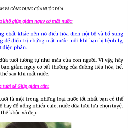
ÊM VÀ CÔNG DỤNG CỦA NƯỚC DỪA
a khô giúp giảm nguy cơ mất nước:
ng chất khác nên nó điều hòa dịch nội bộ và bổ sung
g để điều trị chứng mất nước mỗi khi bạn bị bệnh lỵ,
t điện phân.
dừa tươi tương tự như máu của con người. Vì vậy, hãy
bạn giảm nguy cơ bất thường của đường tiêu hóa, hết
thể sau khi mất nước.
 tươi sẽ Giúp giảm cân:
ơi là một trong những loại nước tốt nhất bạn có thể
ố hay đồ uống nhiều calo, nước dừa tươi lựa chọn tuyệt
 thể khỏe và đẹp.