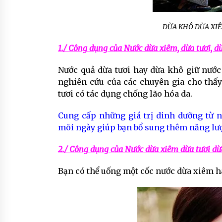
DỪA KHÔ DỪA XI
1./ Công dụng của Nước dừa xiêm, dừa tươi, d
Nước quả dừa tươi hay dừa khô giữ nước
nghiên cứu của các chuyên gia cho thấy
tươi có tác dụng chống lão hóa da.
Cung cấp những giá trị dinh dưỡng từ 
mõi ngày giúp bạn bổ sung thêm năng lư
2./ Công dụng của Nước dừa xiêm dừa tươi dừ
Bạn có thể uống một cốc nước dừa xiêm ha