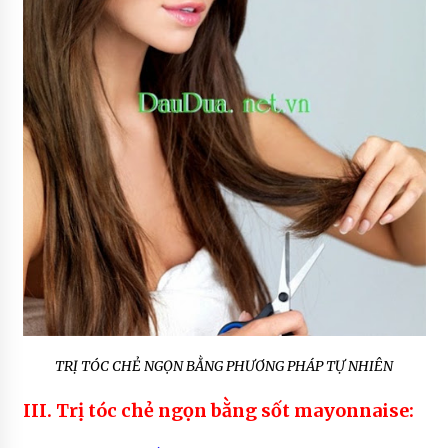
TRỊ TÓC CHẺ NGỌN BẰNG PHƯƠNG PHÁP TỰ NHIÊN
III. Trị tóc chẻ ngọn bằng sốt mayonnaise: