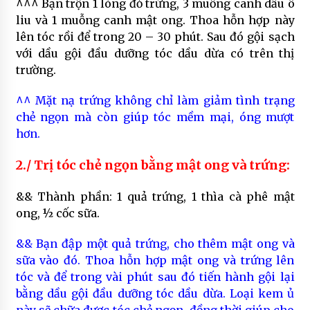
^^^ Bạn trộn 1 lòng đỏ trứng, 3 muỗng canh dầu ô
liu và 1 muỗng canh mật ong. Thoa hỗn hợp này
lên tóc rồi để trong 20 – 30 phút. Sau đó gội sạch
với dầu gội đầu dưỡng tóc dầu dừa có trên thị
trường.
^^ Mặt nạ trứng không chỉ làm giảm tình trạng
chẻ ngọn mà còn giúp tóc mềm mại, óng mượt
hơn.
2./ Trị tóc chẻ ngọn bằng mật ong và trứng:
&& Thành phần: 1 quả trứng, 1 thìa cà phê mật
ong, ½ cốc sữa.
&& Bạn đập một quả trứng, cho thêm mật ong và
sữa vào đó. Thoa hỗn hợp mật ong và trứng lên
tóc và để trong vài phút sau đó tiến hành gội lại
bằng dầu gội đầu dưỡng tóc dầu dừa. Loại kem ủ