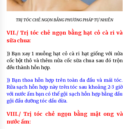
TRỊ TÓC CHẺ NGỌN BẰNG PHƯƠNG PHÁP TỰ NHIÊN
VII./ Trị tóc chẻ ngọn bằng hạt cỏ cà ri và
sữa chua:
)) Bạn xay 1 muỗng hạt cỏ cà ri hạt giống với nửa
cốc bột thô và thêm nửa cốc sữa chua sau đó trộn
đều thành hỗn hợp.
)) Bạn thoa hỗn hợp trên toàn da đầu và mái tóc.
Rửa sạch hỗn hợp này trên tóc sau khoảng 2-3 giờ
với nước ấm bạn có thể gội sạch hỗn hợp bằng dầu
gội đầu dưỡng tóc dầu dừa.
VIII./ Trị tóc chẻ ngọn bằng mật ong và
nước ấm: