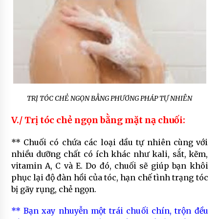
TRỊ TÓC CHẺ NGỌN BẰNG PHƯƠNG PHÁP TỰ NHIÊN
V./ Trị tóc chẻ ngọn bằng mặt nạ chuối:
** Chuối có chứa các loại dầu tự nhiên cùng với
nhiều dưỡng chất có ích khác như kali, sắt, kẽm,
vitamin A, C và E. Do đó, chuối sẽ giúp bạn khôi
phục lại độ đàn hồi của tóc, hạn chế tình trạng tóc
bị gãy rụng, chẻ ngọn.
** Bạn xay nhuyễn một trái chuối chín, trộn đều