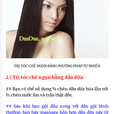
TRỊ TÓC CHẺ NGỌN BẰNG PHƯƠNG PHÁP TỰ NHIÊN
2./ Trị tóc chẻ ngọn bằng dầu dừa:
## Bạn có thể sử dụng ½ chén dầu dừa hòa lẫn với
½ chén nước ấm và trộn thật đều.
## Sau khi bạn gội đầu xong với dầu gội bình
thường, bạn hãy massage hỗn hợp dầu dừa này từ