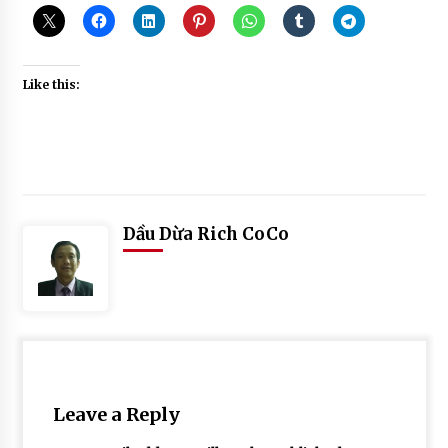
Like this:
Posted
Tagged
in
#
Dầu Dừa Rich CoCo
TƯ VẤN
cách
DƯỠNG
chữa
TÓC
tóc
TỪ
khô
#
THIÊN
NHIÊN
cách
chữa
tóc
Leave a Reply
khô
và