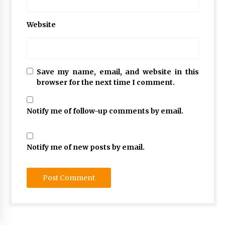
chăm
sóc
tóc
Website
khô
bằng
dầu
oliu
Save my name, email, and website in this
#
browser for the next time I comment.
chăm
sóc
tóc
Notify me of follow-up comments by email.
khô
và hư
tổn
Notify me of new posts by email.
#
chăm
sóc
tóc
khô
xơ
#
chữa