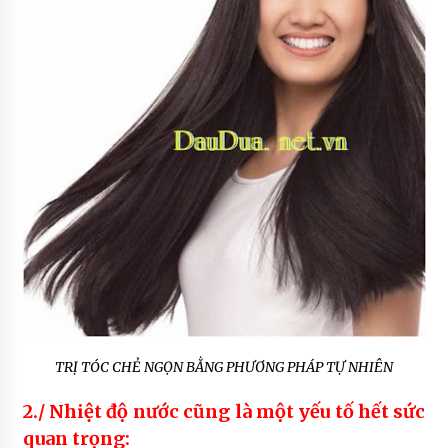
TRỊ TÓC CHẺ NGỌN BẰNG PHƯƠNG PHÁP TỰ NHIÊN
2./ Nhiệt độ nước cũng là một yếu tố hết sức
quan trọng: