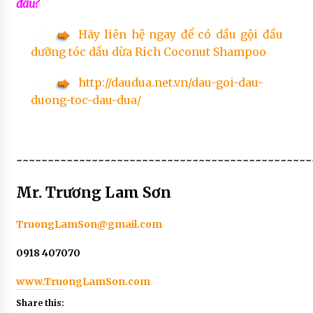
đâu?
Hãy liên hệ ngay để có dầu gội đầu
dưỡng tóc dầu dừa Rich Coconut Shampoo
http://daudua.net.vn/dau-goi-dau-
duong-toc-dau-dua/
~~~~~~~~~~~~~~~~~~~~~~~~~~~~~~~~~~~~~~~~~~~~~~~
Mr.
Trương Lam Sơn
TruongLamSon@gmail.com
0918 407070
www.TruongLamSon.com
Share this: