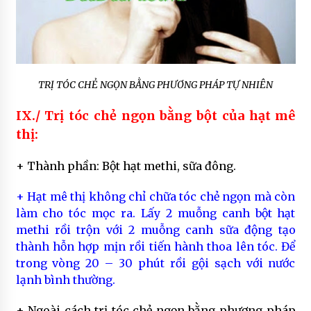
TRỊ TÓC CHẺ NGỌN BẰNG PHƯƠNG PHÁP TỰ NHIÊN
IX./ Trị tóc chẻ ngọn bằng bột của hạt mê
thị:
+ Thành phần: Bột hạt methi, sữa đông.
+ Hạt mê thị không chỉ chữa tóc chẻ ngọn mà còn
làm cho tóc mọc ra. Lấy 2 muỗng canh bột hạt
methi rồi trộn với 2 muỗng canh sữa động tạo
thành hỗn hợp mịn rồi tiến hành thoa lên tóc. Để
trong vòng 20 – 30 phút rồi gội sạch với nước
lạnh bình thường.
+ Ngoài cách trị tóc chẻ ngọn bằng phương pháp