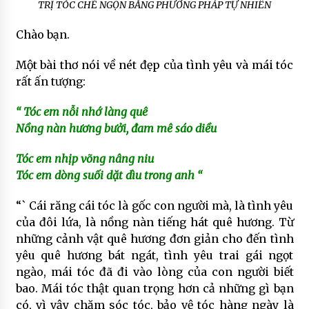
TRỊ TÓC CHẺ NGỌN BẰNG PHƯƠNG PHÁP TỰ NHIÊN
Chào bạn.
Một bài thơ nói về nét đẹp của tình yêu và mái tóc
rất ấn tượng:
“ Tóc em nỗi nhớ làng quê
Nồng nàn hương bưởi, đam mê sáo diều
Tóc em nhịp võng nâng niu
Tóc em dòng suối dặt dìu trong anh “
“` Cái răng cái tóc là gốc con người mà, là tình yêu
của đôi lứa, là nồng nàn tiếng hát quê hương. Từ
những cảnh vật quê hương đơn giản cho đến tình
yêu quê hương bát ngát, tình yêu trai gái ngọt
ngào, mái tóc đã đi vào lòng của con người biết
bao. Mái tóc thật quan trọng hơn cả những gì bạn
có, vì vậy chăm sóc tóc, bảo vệ tóc hàng ngày là