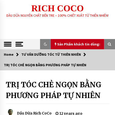
Skip
RICH COCO
to
content
DẦU DỪA NGUYÊN CHẤT BẾN TRE – 100% CHIẾT XUẤT TỪ THIÊN NHIÊN!
Sản Phẩm khách tin dùng:
Home
TƯ VẤN DƯỠNG TÓC TỪ THIÊN NHIÊN
Sản Phẩm khách tin dùng:
TRỊ TÓC CHẺ NGỌN BẰNG PHƯƠNG PHÁP TỰ NHIÊN
GIA CÔNG SẢN XUẤT SOAP XÀ PHÒNG SINH
DƯỢC – HANDMADE – XÀ PHÒNG THIÊN NHIÊN
THEO YÊU CẦU
TRỊ TÓC CHẺ NGỌN BẰNG
TƯ VẤN
DƯỠNG
6 years ago
TÓC
PHƯƠNG PHÁP TỰ NHIÊN
TỪ
THIÊN
DẦU DỪA NGUYÊN CHẤT – RICH COCO
NHIÊN
7 years ago
Dầu Dừa Rich CoCo
12 years ago
XÀ PHÒNG SINH DƯỢC THIÊN NHIÊN – RICH