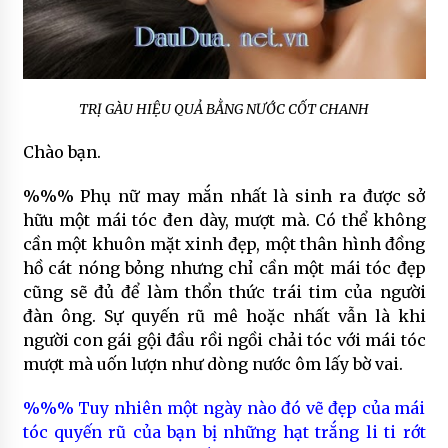
TRỊ GÀU HIỆU QUẢ BẰNG NƯỚC CỐT CHANH
Chào bạn.
%%% Phụ nữ may mắn nhất là sinh ra được sở
hữu một mái tóc đen dày, mượt mà. Có thể không
cần một khuôn mặt xinh đẹp, một thân hình đồng
hồ cát nóng bỏng nhưng chỉ cần một mái tóc đẹp
cũng sẽ đủ để làm thổn thức trái tim của người
đàn ông. Sự quyến rũ mê hoặc nhất vẫn là khi
người con gái gội đầu rồi ngồi chải tóc với mái tóc
mượt mà uốn lượn như dòng nước ôm lấy bờ vai.
%%% Tuy nhiên một ngày nào đó vẽ đẹp của mái
tóc quyến rũ của bạn bị những hạt trắng li ti rớt