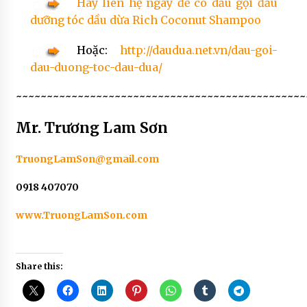
Hãy liên hệ ngay để có dầu gội đầu
dưỡng tóc dầu dừa Rich Coconut Shampoo
Hoặc:
http://daudua.net.vn/dau-goi-
dau-duong-toc-dau-dua/
~~~~~~~~~~~~~~~~~~~~~~~~~~~~~~~~~~~~~~~~~~~~~~~
Mr.
Trương Lam Sơn
TruongLamSon@gmail.com
0918 407070
www.TruongLamSon.com
Share this: