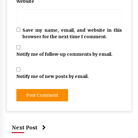
Website
và
rụng
tóc
#
Save my name, email, and website in this
có
browser for the next time I comment.
cách
nào
trị
Notify me of follow-up comments by email.
gàu
#
dầu
Notify me of new posts by email.
gội
trị
gàu
hiệu
quả
nhất
#
điều
Next Post
trị
gàu