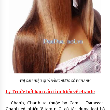
TRỊ GÀU HIỆU QUẢ BẰNG NƯỚC CỐT CHANH
I./ Trước hết bạn cần tìm hiểu về chanh:
+ Chanh, Chanh ta thuộc họ Cam – Rataceae.
Chanh có nhiều Vitamin C, có tác dụng loại bỏ