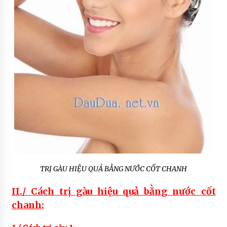
TRỊ GÀU HIỆU QUẢ BẰNG NƯỚC CỐT CHANH
II./ Cách trị gàu hiệu quả bằng nước cốt
chanh: