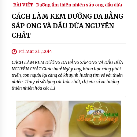
hiệu
BÀI VIẾT
Dưỡng ẩm thiên nhiên sáp ong dầu dừa
quả
CÁCH LÀM KEM DƯỠNG DA BẰNG
#
nuoc
SÁP ONG VÀ DẦU DỪA NGUYÊN
cot
CHẤT
chanh
dap
mat
Fri Mar 21 , 2014
#
nuoc
CÁCH LÀM KEM DƯỠNG DA BẰNG SÁP ONG VÀ DẦU DỪA
cot
NGUYÊN CHẤT Chào bạn! Ngày nay, khoa học càng phát
chanh
triển, con người lại càng có khuynh hướng tìm về với thiên
thu
nhiên. Thay vì sử dụng các hóa chất, chị em có xu hướng
nho lo
thiên nhiên hóa các […]
chan
long
#
nuoc
cot
chanh
tri