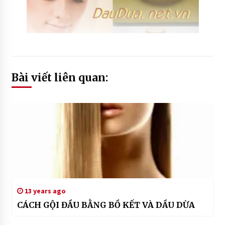
nam
#
nuoc
cot
chanh
tri
seo
Bài viết liên quan:
#
nuoc
cot
chanh
tri tan
nhang
#
nuoc
cot
chanh
tri vet
13 years ago
tham
#
CÁCH GỘI ĐẦU BẰNG BỒ KẾT VÀ DẦU DỪA
tri
gau