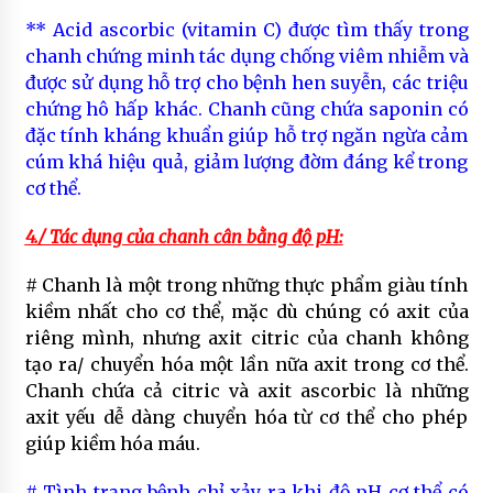
** Acid ascorbic (vitamin C) được tìm thấy trong
chanh chứng minh tác dụng chống viêm nhiễm và
được sử dụng hỗ trợ cho bệnh hen suyễn, các triệu
chứng hô hấp khác. Chanh cũng chứa saponin có
đặc tính kháng khuẩn giúp hỗ trợ ngăn ngừa cảm
cúm khá hiệu quả, giảm lượng đờm đáng kể trong
cơ thể.
4./ Tác dụng của chanh cân bằng độ pH:
# Chanh là một trong những thực phẩm giàu tính
kiềm nhất cho cơ thể, mặc dù chúng có axit của
riêng mình, nhưng axit citric của chanh không
tạo ra/ chuyển hóa một lần nữa axit trong cơ thể.
Chanh chứa cả citric và axit ascorbic là những
axit yếu dễ dàng chuyển hóa từ cơ thể cho phép
giúp kiềm hóa máu.
# Tình trạng bệnh chỉ xảy ra khi độ pH cơ thể có