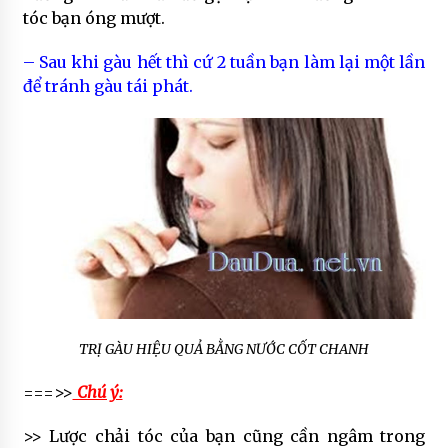
tóc bạn óng mượt.
– Sau khi gàu hết thì cứ 2 tuần bạn làm lại một lần
để tránh gàu tái phát.
TRỊ GÀU HIỆU QUẢ BẰNG NƯỚC CỐT CHANH
===>>
Chú ý:
>> Lược chải tóc của bạn cũng cần ngâm trong