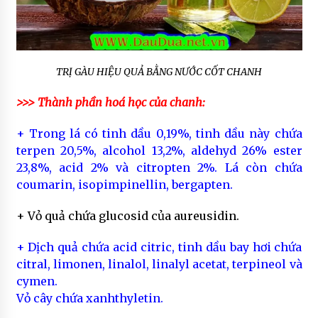
TRỊ GÀU HIỆU QUẢ BẰNG NƯỚC CỐT CHANH
>>> Thành phần hoá học của chanh:
+ Trong lá có tinh dầu 0,19%, tinh dầu này chứa
terpen 20,5%, alcohol 13,2%, aldehyd 26% ester
23,8%, acid 2% và citropten 2%. Lá còn chứa
coumarin, isopimpinellin, bergapten.
+ Vỏ quả chứa glucosid của aureusidin.
+ Dịch quả chứa acid citric, tinh dầu bay hơi chứa
citral, limonen, linalol, linalyl acetat, terpineol và
cymen.
Vỏ cây chứa xanhthyletin.