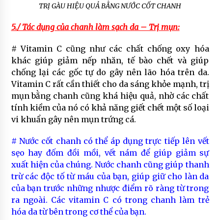
TRỊ GÀU HIỆU QUẢ BẰNG NƯỚC CỐT CHANH
5./ Tác dụng của chanh làm sạch da – Trị mụn:
# Vitamin C cũng như các chất chống oxy hóa
khác giúp giảm nếp nhăn, tế bào chết và giúp
chống lại các gốc tự do gây nên lão hóa trên da.
Vitamin C rất cần thiết cho da sáng khỏe mạnh, trị
mụn bằng chanh cũng khá hiệu quả, nhờ các chất
tính kiềm của nó có khả năng giết chết một số loại
vi khuẩn gây nên mụn trứng cá.
# Nước cốt chanh có thể áp dụng trực tiếp lên vết
sẹo hay đốm đồi mồi, vết nám để giúp giảm sự
xuất hiện của chúng. Nước chanh cũng giúp thanh
trừ các độc tố từ máu của bạn, giúp giữ cho làn da
của bạn trước những nhược điểm rõ ràng từ trong
ra ngoài. Các vitamin C có trong chanh làm trẻ
hóa da từ bên trong cơ thể của bạn.