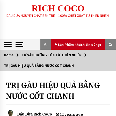
Skip
RICH COCO
to
content
DẦU DỪA NGUYÊN CHẤT BẾN TRE – 100% CHIẾT XUẤT TỪ THIÊN NHIÊN!
Sản Phẩm khách tin dùng:
Home
TƯ VẤN DƯỠNG TÓC TỪ THIÊN NHIÊN
Sản Phẩm khách tin dùng:
TRỊ GÀU HIỆU QUẢ BẰNG NƯỚC CỐT CHANH
GIA CÔNG SẢN XUẤT SOAP XÀ PHÒNG SINH
DƯỢC – HANDMADE – XÀ PHÒNG THIÊN NHIÊN
THEO YÊU CẦU
TRỊ GÀU HIỆU QUẢ BẰNG
TƯ VẤN
DƯỠNG
6 years ago
TÓC
NƯỚC CỐT CHANH
TỪ
THIÊN
DẦU DỪA NGUYÊN CHẤT – RICH COCO
NHIÊN
7 years ago
Dầu Dừa Rich CoCo
12 years ago
XÀ PHÒNG SINH DƯỢC THIÊN NHIÊN – RICH