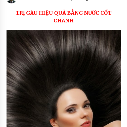
COCO SOAP
7 years ago
TRỊ GÀU HIỆU QUẢ BẰNG NƯỚC CỐT
CHANH
SẢN PHẨM SON MÔI MÀU THIÊN NHIÊN – THE
RICH SKIN
7 years ago
SẢN PHẨM THIÊN NHIÊN ĐƯỢC TIN DÙNG
7 years ago