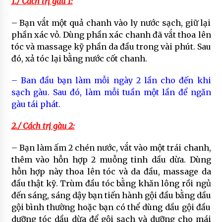
1./ Cách trị gàu 1:
– Bạn vắt một quả chanh vào ly nước sạch, giữ lại
phần xác vỏ. Dùng phần xác chanh đã vắt thoa lên
tóc và massage kỹ phần da đầu trong vài phút. Sau
đó, xả tóc lại bằng nước cốt chanh.
– Ban đầu bạn làm mỗi ngày 2 lần cho đến khi
sạch gàu. Sau đó, làm mỗi tuần một lần để ngăn
gàu tái phát.
2./ Cách trị gàu 2:
– Bạn làm ấm 2 chén nước, vắt vào một trái chanh,
thêm vào hỗn hợp 2 muỗng tinh dầu dừa. Dùng
hỗn hợp này thoa lên tóc và da đầu, massage da
đầu thật kỹ. Trùm đầu tóc bằng khăn lông rồi ngủ
đến sáng, sáng dậy bạn tiến hành gội đầu bằng dầu
gội bình thường hoặc bạn có thể dùng dầu gội đầu
dưỡng tóc dầu dừa để gội sạch và dưỡng cho mái