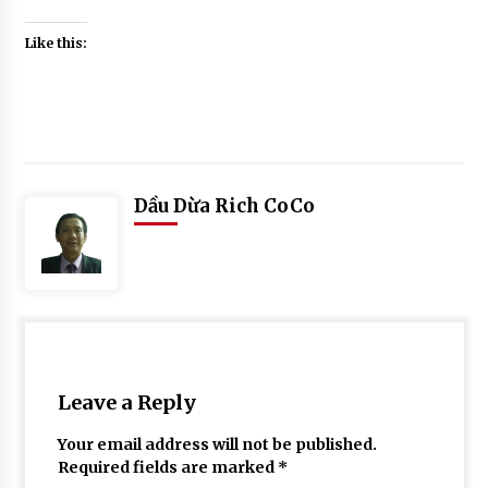
Like this:
Posted
Tagged
in
#
Dầu Dừa Rich CoCo
TƯ VẤN
8
DƯỠNG
mẹo
TÓC
trị
TỪ
gàu
THIÊN
hiệu
NHIÊN
quả
#
cach
Leave a Reply
lam
nuoc
Your email address will not be published.
cot
Required fields are marked
*
chanh