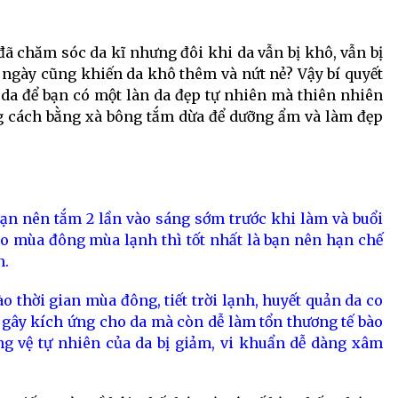
ã chăm sóc da kĩ nhưng đôi khi da vẫn bị khô, vẫn bị
 ngày cũng khiến da khô thêm và nứt nẻ? Vậy bí quyết
 da để bạn có một làn da đẹp tự nhiên mà thiên nhiên
g cách bằng xà bông tắm dừa để dưỡng ẩm và làm đẹp
ạn nên tắm 2 lần vào sáng sớm trước khi làm và buổi
ào mùa đông mùa lạnh thì tốt nhất là bạn nên hạn chế
n.
ào thời gian mùa đông, tiết trời lạnh, huyết quản da co
gây kích ứng cho da mà còn dễ làm tổn thương tế bào
g vệ tự nhiên của da bị giảm, vi khuẩn dễ dàng xâm