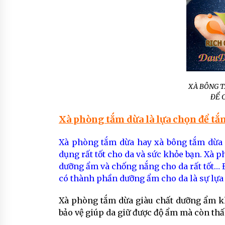
XÀ BÔNG 
ĐỂ 
Xà phòng tắm dừa là lựa chọn để tắ
Xà phòng tắm dừa hay xà bông tắm dừa 
dụng rất tốt cho da và sức khỏe bạn. Xà 
dưỡng ẩm và chống nắng cho da rất tốt… Đ
có thành phần dưỡng ẩm cho da là sự lựa 
Xà phòng tắm dừa giàu chất dưỡng ẩm kh
bảo vệ giúp da giữ được độ ẩm mà còn thấ