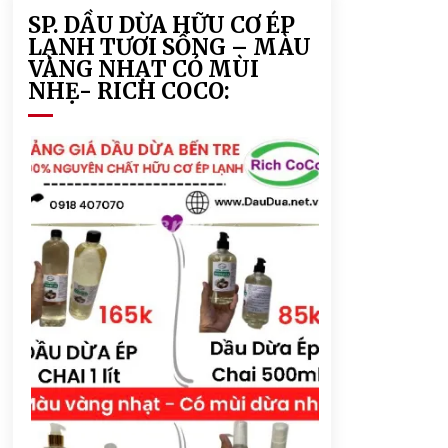
SP. DẦU DỪA HỮU CƠ ÉP
LẠNH TƯƠI SỐNG – MÀU
VÀNG NHẠT CÓ MÙI
NHẸ- RICH COCO: