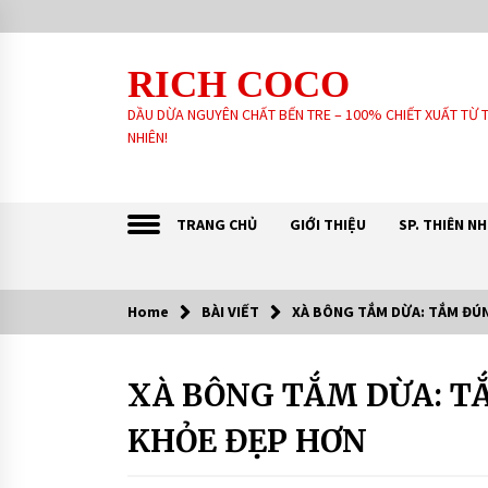
Skip
to
content
RICH COCO
DẦU DỪA NGUYÊN CHẤT BẾN TRE – 100% CHIẾT XUẤT TỪ 
NHIÊN!
TRANG CHỦ
GIỚI THIỆU
SP. THIÊN N
Home
BÀI VIẾT
XÀ BÔNG TẮM DỪA: TẮM ĐÚN
Sản Phẩm khách tin dùng:
XÀ BÔNG TẮM DỪA: T
BÀI
GIA CÔNG SẢN XUẤT SOAP XÀ
VIẾT
PHÒNG SINH DƯỢC – HANDMADE –
XÀ PHÒNG THIÊN NHIÊN THEO YÊU
KHỎE ĐẸP HƠN
TƯ
CẦU
6 years ago
VẤN
XÀ