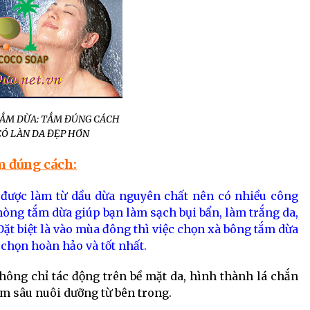
TẮM DỪA: TẮM ĐÚNG CÁCH
CÓ LÀN DA ĐẸP HƠN
m đúng cách:
được làm từ dầu dừa nguyên chất nên có nhiều công
phòng tắm dừa giúp bạn làm sạch bụi bẩn, làm trắng da,
ặt biệt là vào mùa đông thì việc chọn xà bông tắm dừa
chọn hoàn hảo và tốt nhất.
ông chỉ tác động trên bề mặt da, hình thành lá chắn
m sâu nuôi dưỡng từ bên trong.