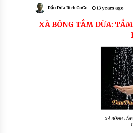
BÔNG
SẢN PHẨM SON MÔI MÀU THIÊN
SINH
NHIÊN – THE RICH SKIN
Dầu Dừa Rich CoCo
13 years ago
DƯỢC
THIÊN
7 years ago
NHIÊN
DẦU
XÀ BÔNG TẮM DỪA: TẮM
DỪA
XÀ BÔNG TẮM