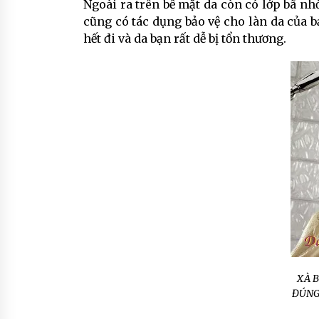
Ngoài ra trên bề mặt da còn có lớp bã nhờ
cũng có tác dụng bảo vệ cho làn da của bạ
hết đi và da bạn rất dễ bị tổn thương.
XÀ 
ĐÚNG