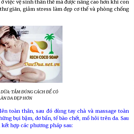
 ở việc vệ sinh thân thể mà được nâng cao hơn khi con
thư giãn, giảm stress làm đẹp cơ thể và phòng chống
 DỪA: TẮM ĐÚNG CÁCH ĐỂ CÓ
LÀN DA ĐẸP HƠN
lên toàn thân, sau đó dùng tay chà và massage toàn
hững bụi bậm, dơ bẩn, tế bào chết, mồ hôi trên da. Sau
à kết hợp các phương pháp sau: