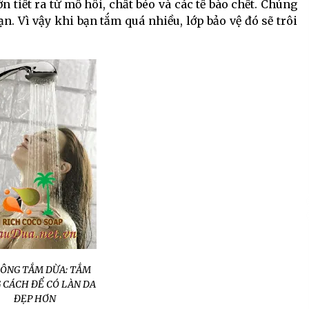
n tiết ra từ mồ hôi, chất béo và các tế bào chết. Chúng
n. Vì vậy khi bạn tắm quá nhiều, lớp bảo vệ đó sẽ trôi
BÔNG TẮM DỪA: TẮM
 CÁCH ĐỂ CÓ LÀN DA
ĐẸP HƠN