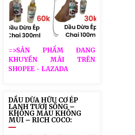
=>SẢN PHẨM ĐANG
KHUYẾN MÃI TRÊN
SHOPEE - LAZADA
DẦU DỪA HỮU CƠ ÉP
LẠNH TƯƠI SỐNG –
KHÔNG MÀU KHÔNG
MÙI – RICH COCO: