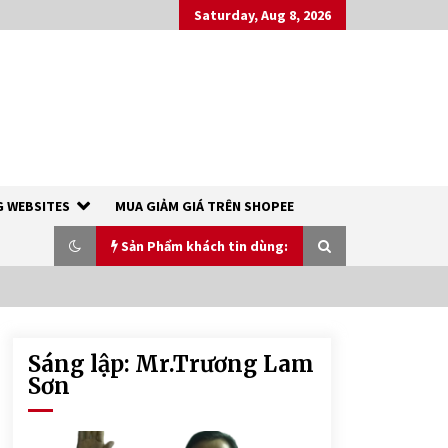
Saturday, Aug 8, 2026
 WEBSITES
MUA GIẢM GIÁ TRÊN SHOPEE
Sản Phẩm khách tin dùng:
Sáng lập: Mr.Trương Lam
XÀ PHÒNG SINH DƯỢC THIÊN NHIÊN
– RICH COCO SOAP
Sơn
7 years ago