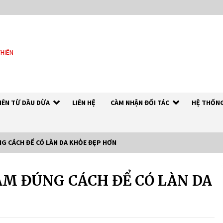
THIÊN
HIÊN TỪ DẦU DỪA
LIÊN HỆ
CÀM NHẬN ĐỐI TÁC
HỆ THỐNG
G CÁCH ĐỂ CÓ LÀN DA KHỎE ĐẸP HƠN
ẮM ĐÚNG CÁCH ĐỂ CÓ LÀN DA
DẦU DỪA NGUYÊN CHẤT – RICH
COCO
7 years ago