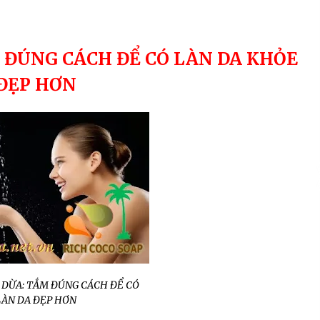
SẢN PHẨM THIÊN NHIÊN ĐƯỢC TIN
DÙNG
7 years ago
 ĐÚNG CÁCH ĐỂ CÓ LÀN DA KHỎE
ĐẸP HƠN
 DỪA: TẮM ĐÚNG CÁCH ĐỂ CÓ
LÀN DA ĐẸP HƠN