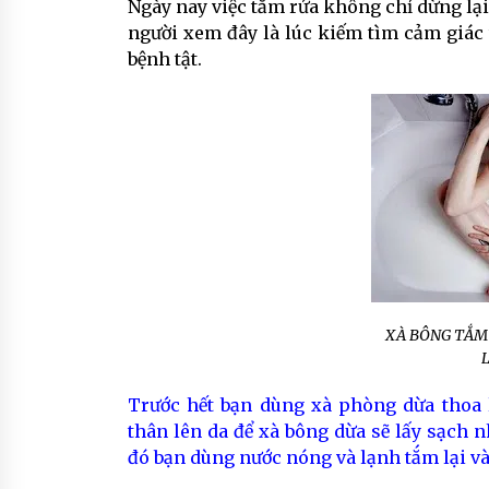
Ngày nay việc tắm rửa không chỉ dừng lại
người xem đây là lúc kiếm tìm cảm giác 
bệnh tật.
XÀ BÔNG TẮM
Trước hết bạn dùng xà phòng dừa thoa 
thân lên da để xà bông dừa sẽ lấy sạch n
đó bạn dùng nước nóng và lạnh tắm lại v