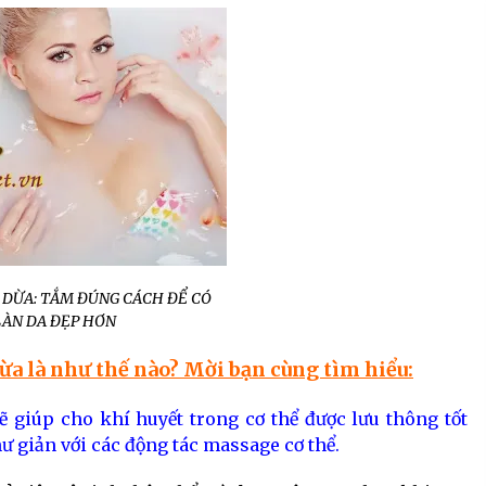
 DỪA: TẮM ĐÚNG CÁCH ĐỂ CÓ
LÀN DA ĐẸP HƠN
a là như thế nào? Mời bạn cùng tìm hiểu:
 giúp cho khí huyết trong cơ thể được lưu thông tốt
hư giản với các động tác massage cơ thể.