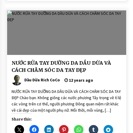
BÀI
NƯỚC RỬA TAY DƯỠNG DA DẦU DỪA VÀ
VIẾT
CÁCH CHĂM SÓC DA TAY ĐẸP
Dầu Dừa Rich CoCo
12 years ago
NƯỚC RỬA TAY DƯỠNG DA DẦU DỪA VÀ CÁCH CHĂM SÓC DA TAY
ĐẸP Chào bạn. Không giống các nước phương Tây trọng về tỉ lệ
các vòng trên cơ thể, người phương Đông quan niệm rất khác
về cái đẹp của một người phụ nữ. Mỗi thời, mỗi vùng, […]
Share this: