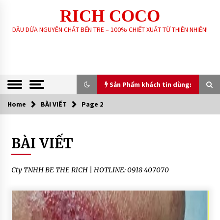
Skip
RICH COCO
to
content
DẦU DỪA NGUYÊN CHẤT BẾN TRE – 100% CHIẾT XUẤT TỪ THIÊN NHIÊN!
Sản Phẩm khách tin dùng:
Home
BÀI VIẾT
Page 2
Sản Phẩm khách tin dùng:
BÀI VIẾT
GIA CÔNG SẢN XUẤT SOAP XÀ PHÒNG SINH
DƯỢC – HANDMADE – XÀ PHÒNG THIÊN NHIÊN
THEO YÊU CẦU
6 years ago
Cty TNHH BE THE RICH | HOTLINE: 0918 407070
DẦU DỪA NGUYÊN CHẤT – RICH COCO
7 years ago
XÀ PHÒNG SINH DƯỢC THIÊN NHIÊN – RICH