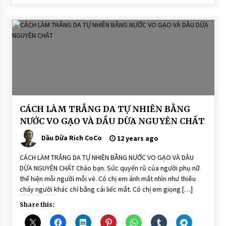
BÀI
CÁCH LÀM TRẮNG DA TỰ NHIÊN BẰNG
VIẾT
NƯỚC VO GẠO VÀ DẦU DỪA NGUYÊN CHẤT
DẦU
DỪA
Dầu Dừa Rich CoCo
12 years ago
DƯỠNG
DA
CÁCH LÀM TRẮNG DA TỰ NHIÊN BẰNG NƯỚC VO GẠO VÀ DẦU
DỪA NGUYÊN CHẤT Chào bạn. Sức quyến rũ của người phụ nữ
thể hiện mỗi người mỗi vẻ. Có chị em ánh mắt nhìn như thiêu
cháy người khác chỉ bằng cái liếc mắt. Có chị em giọng […]
Share this: