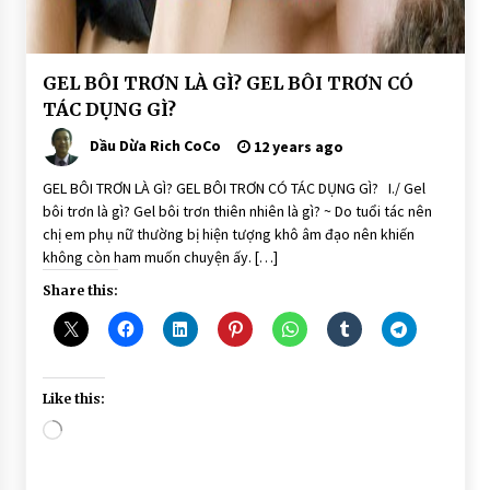
BÀI
GEL BÔI TRƠN LÀ GÌ? GEL BÔI TRƠN CÓ
VIẾT
TÁC DỤNG GÌ?
Dầu Dừa Rich CoCo
12 years ago
GEL BÔI TRƠN LÀ GÌ? GEL BÔI TRƠN CÓ TÁC DỤNG GÌ? I./ Gel
bôi trơn là gì? Gel bôi trơn thiên nhiên là gì? ~ Do tuổi tác nên
chị em phụ nữ thường bị hiện tượng khô âm đạo nên khiến
không còn ham muốn chuyện ấy. […]
Share this:
Like this:
Loading…