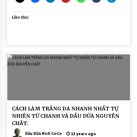
Like this:
BÀI
CÁCH LÀM TRẮNG DA NHANH NHẤT TỰ
VIẾT
NHIÊN TỪ CHANH VÀ DẦU DỪA NGUYÊN
DẦU
CHẤT.
DỪA
DƯỠNG
DA
Dầu Dừa Rich CoCo
13 years ago