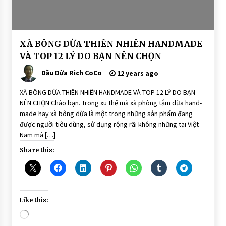
BÀI
XÀ BÔNG DỪA THIÊN NHIÊN HANDMADE
VIẾT
VÀ TOP 12 LÝ DO BẠN NÊN CHỌN
TƯ
VẤN
Dầu Dừa Rich CoCo
12 years ago
XÀ
BÔNG
SINH
XÀ BÔNG DỪA THIÊN NHIÊN HANDMADE VÀ TOP 12 LÝ DO BẠN
DƯỢC
NÊN CHỌN Chào bạn. Trong xu thế mà xà phòng tắm dừa hand-
THIÊN
NHIÊN
made hay xà bông dừa là một trong những sản phẩm đang
DẦU
được người tiêu dùng, sử dụng rộng rãi không những tại Việt
DỪA
Nam mà […]
Share this:
Like this:
Loading…