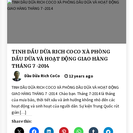
BÀI
TINH DẦU DỪA RICH COCO XÀ PHÒNG
VIẾT
DẦU DỪA VÀ HOẠT ĐỘNG GIAO HÀNG
HOAT
THÁNG 7 -2014
ĐỘNG
GIAO
HÀNG
Dầu Dừa Rich CoCo
12 years ago
TINH DẦU DỪA RICH COCO XÀ PHÒNG DẦU DỪA VÀ HOẠT ĐỘNG
GIAO HÀNG THÁNG 7 -2014 Chào bạn. Tháng 7-2014 là tháng
của mưa bảo, thời tiết xấu và ảnh hưởng không nhỏ đến các
hoạt động và sinh hoạt của người dân. Sự kiện Trung Quốc rút
giàn […]
Share this: