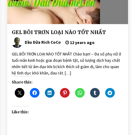
BÀI
GEL BÔI TRƠN LOẠI NÀO TỐT NHẤT
VIẾT
Dầu Dừa Rich CoCo
12 years ago
GEL BÔI TRƠN LOẠI NÀO TỐT NHẤT Chào bạn! – Đa số phụ nữ ở
tuổi mãn kinh hoặc giai đoạn bệnh tật, số lượng dịch hay chất
nhờn tiết từ âm đạo khi bị kích thích sẽ giảm đi, làm cho quan
hệ tình dục khó khăn, đau rát. […]
Share this:
Like this: