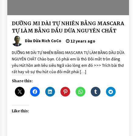
BÀI
DƯỠNG MI DÀI TỰ NHIÊN BẰNG MASCARA
VIẾT
TỰ LÀM BẰNG DẦU DỪA NGUYÊN CHẤT
Mascara
Dầu Dừa
Dầu Dừa Rich CoCo
12 years ago
dưỡng
mi
DƯỠNG MI DÀI TỰ NHIÊN BẰNG MASCARA TỰ LÀM BẰNG DẦU DỪA
NGUYÊN CHẤT Chào bạn. Có phải em là thỏ Đôi mắt tròn đáng
yêu Hút hồn anh liêu siêu Ngã vào lòng em đó >>> Trích bài thơ
rất hay về sự thu hút của đôi mắt phái […]
Share this:
Like this: