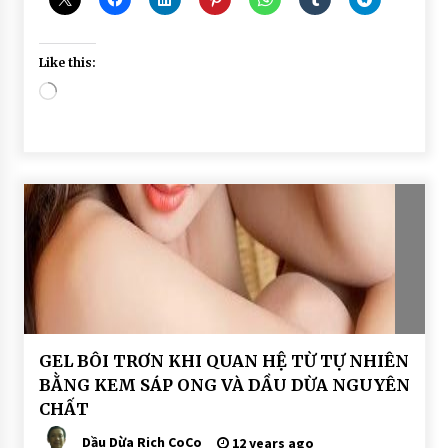
Like this:
Loading…
BÀI
GEL BÔI TRƠN KHI QUAN HỆ TỪ TỰ NHIÊN
VIẾT
BẰNG KEM SÁP ONG VÀ DẦU DỪA NGUYÊN
CHẤT
Dầu Dừa Rich CoCo
12 years ago