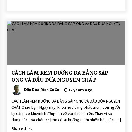
BÀI
CÁCH LÀM KEM DƯỠNG DA BẰNG SÁP
VIẾT
ONG VÀ DẦU DỪA NGUYÊN CHẤT
Dưỡng
ẩm
Dầu Dừa Rich CoCo
12 years ago
thiên
nhiên
sáp
CÁCH LÀM KEM DƯỠNG DA BẰNG SÁP ONG VÀ DẦU DỪA NGUYÊN
ong
CHẤT Chào bạn! Ngày nay, khoa học càng phát triển, con người
dầu
dừa
lại càng có khuynh hướng tìm về với thiên nhiên. Thay vì sử
dụng các hóa chất, chị em có xu hướng thiên nhiên hóa các […]
Share this: