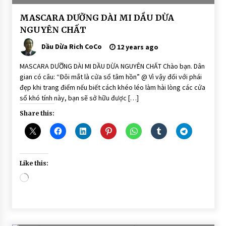
BÀI
MASCARA DƯỠNG DÀI MI DẦU DỪA
VIẾT
NGUYÊN CHẤT
Mascara
Dầu Dừa
Dầu Dừa Rich CoCo
12 years ago
dưỡng
mi
MASCARA DƯỠNG DÀI MI DẦU DỪA NGUYÊN CHẤT Chào bạn. Dân
gian có câu: “Đôi mắt là cửa sổ tâm hồn” @ Vì vậy đối với phái
đẹp khi trang điểm nếu biết cách khéo léo làm hài lòng các cửa
sổ khó tính này, bạn sẽ sở hữu được […]
Share this:
Like this:
Loading…