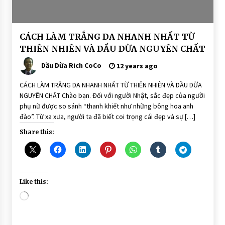
BÀI
CÁCH LÀM TRẮNG DA NHANH NHẤT TỪ
VIẾT
THIÊN NHIÊN VÀ DẦU DỪA NGUYÊN CHẤT
DẦU
DỪA
Dầu Dừa Rich CoCo
12 years ago
DƯỠNG
DA
CÁCH LÀM TRẮNG DA NHANH NHẤT TỪ THIÊN NHIÊN VÀ DẦU DỪA
NGUYÊN CHẤT Chào bạn. Đối với người Nhật, sắc đẹp của người
phụ nữ được so sánh “thanh khiết như những bông hoa anh
đào”. Từ xa xưa, người ta đã biết coi trọng cái đẹp và sự […]
Share this:
Like this:
Loading…