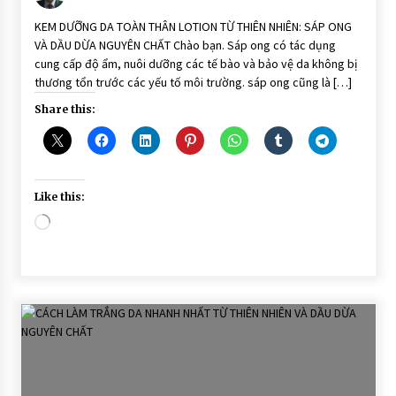
Dưỡng
ẩm
KEM DƯỠNG DA TOÀN THÂN LOTION TỪ THIÊN NHIÊN: SÁP ONG
thiên
VÀ DẦU DỪA NGUYÊN CHẤT Chào bạn. Sáp ong có tác dụng
nhiên
sáp
cung cấp độ ẩm, nuôi dưỡng các tế bào và bảo vệ da không bị
ong
thương tổn trước các yếu tố môi trường. sáp ong cũng là […]
dầu
dừa
Share this:
Like this:
Loading…