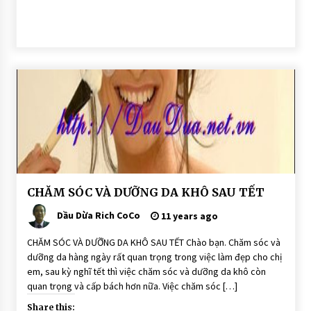
BÀI
CHĂM SÓC VÀ DƯỠNG DA KHÔ SAU TẾT
VIẾT
Dầu Dừa Rich CoCo
DẦU
11 years ago
DỪA
DƯỠNG
CHĂM SÓC VÀ DƯỠNG DA KHÔ SAU TẾT Chào bạn. Chăm sóc và
DA
dưỡng da hàng ngày rất quan trọng trong việc làm đẹp cho chị
em, sau kỳ nghĩ tết thì việc chăm sóc và dưỡng da khô còn
quan trọng và cấp bách hơn nữa. Việc chăm sóc […]
Share this: