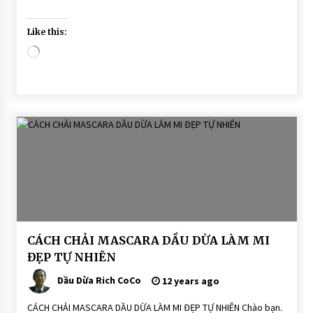
Like this:
Loading…
BÀI
CÁCH CHẢI MASCARA DẦU DỪA LÀM MI
VIẾT
ĐẸP TỰ NHIÊN
DẦU
DỪA
Dầu Dừa Rich CoCo
12 years ago
DƯỠNG
TÓC
CÁCH CHẢI MASCARA DẦU DỪA LÀM MI ĐẸP TỰ NHIÊN Chào bạn.
Mascara