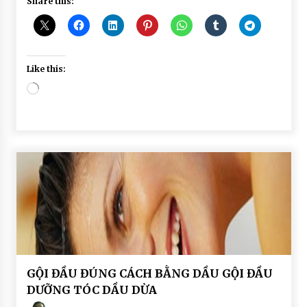
Share this:
Like this:
Loading…
BÀI
GỘI ĐẦU ĐÚNG CÁCH BẰNG DẦU GỘI ĐẦU
VIẾT
DƯỠNG TÓC DẦU DỪA
Dầu
gội