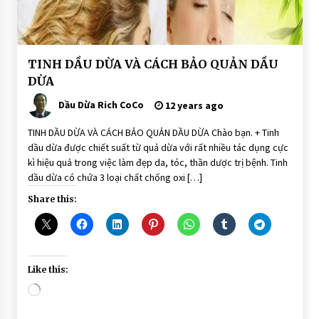
BÀI
TINH DẦU DỪA VÀ CÁCH BẢO QUẢN DẦU
VIẾT
DỪA
Dầu Dừa Rich CoCo
12 years ago
TINH DẦU DỪA VÀ CÁCH BẢO QUẢN DẦU DỪA Chào bạn. + Tinh
dầu dừa được chiết suất từ quả dừa với rất nhiều tác dụng cực
kì hiệu quả trong việc làm đẹp da, tóc, thần dược trị bệnh. Tinh
dầu dừa có chứa 3 loại chất chống oxi […]
Share this:
Like this:
Loading…