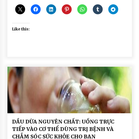
Like this:
BÀI
DẦU DỪA NGUYÊN CHẤT: UỐNG TRỰC
VIẾT
TIẾP VÀO CƠ THỂ DÙNG TRỊ BỆNH VÀ
DẨU
CHẮM SÓC SỨC KHỎE CHO BẠN
DỪA