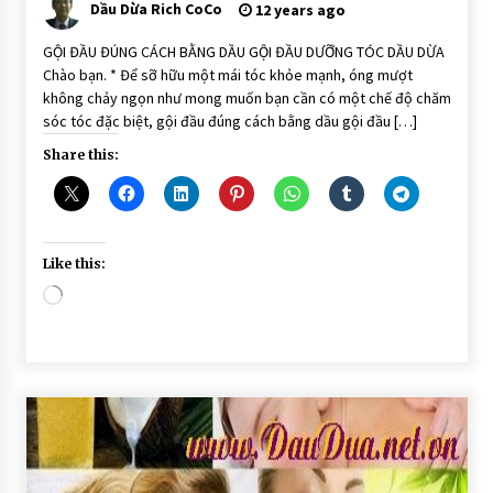
Dầu Dừa Rich CoCo
12 years ago
đầu
dưỡng
tóc
GỘI ĐẦU ĐÚNG CÁCH BẰNG DẦU GỘI ĐẦU DƯỠNG TÓC DẦU DỪA
dầu
Chào bạn. * Để sỡ hữu một mái tóc khỏe mạnh, óng mượt
dừa
không chảy ngọn như mong muốn bạn cần có một chế độ chăm
TƯ VẤN
DƯỠNG
sóc tóc đặc biệt, gội đầu đúng cách bằng dầu gội đầu […]
TÓC
TỪ
Share this:
THIÊN
NHIÊN
Like this:
Loading…