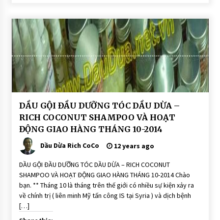
BÀI
DẦU GỘI ĐẦU DƯỠNG TÓC DẦU DỪA –
VIẾT
RICH COCONUT SHAMPOO VÀ HOẠT
Dầu
ĐỘNG GIAO HÀNG THÁNG 10-2014
gội
đầu
dưỡng
Dầu Dừa Rich CoCo
12 years ago
tóc
dầu
dừa
DẦU GỘI ĐẦU DƯỠNG TÓC DẦU DỪA – RICH COCONUT
SHAMPOO VÀ HOẠT ĐỘNG GIAO HÀNG THÁNG 10-2014 Chào
HOAT
ĐỘNG
bạn. ** Tháng 10 là tháng trên thế giới có nhiều sự kiện xảy ra
GIAO
về chính trị ( liên minh Mỹ tấn công IS tại Syria ) và dịch bệnh
HÀNG
[…]