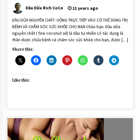
DÙNG
ĂN
Dầu Dừa Rich CoCo
11 years ago
UỐNG
TRỊ
BỆNH
DẦU DỪA NGUYÊN CHẤT: UỐNG TRỰC TIẾP VÀO CƠ THỂ DÙNG TRỊ
BỆNH VÀ CHẮM SÓC SỨC KHỎE CHO BẠN Chào bạn. Dầu dừa
nguyên chất ( fine coconut oil) là dầu tự nhiên có tác dụng là
thần dược chửa bệnh và chăm sóc sức khỏe cho bạn, được […]
Share this:
Like this: