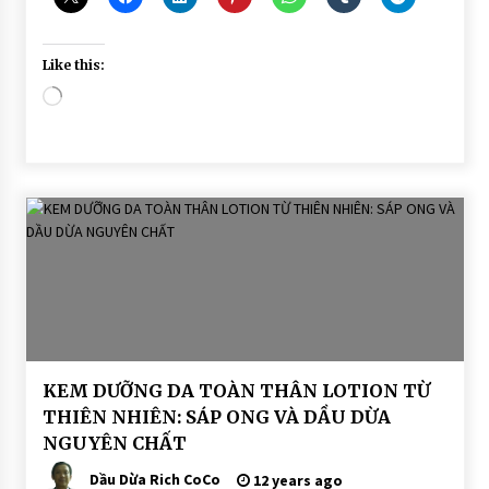
Like this:
Loading…
BÀI
KEM DƯỠNG DA TOÀN THÂN LOTION TỪ
VIẾT
THIÊN NHIÊN: SÁP ONG VÀ DẦU DỪA
DẦU
NGUYÊN CHẤT
DỪA
DƯỠNG
DA
Dầu Dừa Rich CoCo
12 years ago