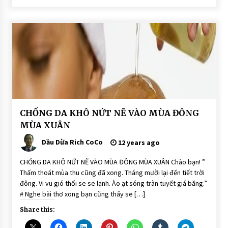
BÀI
CHỐNG DA KHÔ NỨT NẼ VÀO MÙA ĐÔNG
VIẾT
MÙA XUÂN
DẦU
DỪA
Dầu Dừa Rich CoCo
12 years ago
DƯỠNG
DA
CHỐNG DA KHÔ NỨT NẼ VÀO MÙA ĐÔNG MÙA XUÂN Chào bạn! ”
Thấm thoát mùa thu cũng đã xong. Tháng mười lại đến tiết trời
đông. Vi vu gió thổi se se lạnh. Ào ạt sóng tràn tuyết giá băng.”
# Nghe bài thơ xong bạn cũng thấy se […]
Share this: