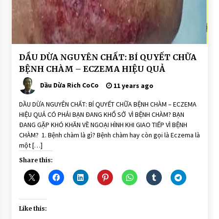
COCO SOAP
7 years ago
SẢN PHẨM SON MÔI MÀU THIÊN NHIÊN – THE
RICH SKIN
BÀI
DẦU DỪA NGUYÊN CHẤT: BÍ QUYẾT CHỮA
7 years ago
VIẾT
BỆNH CHÀM – ECZEMA HIỆU QUẢ
DẨU
DỪA
Dầu Dừa Rich CoCo
11 years ago
DÙNG
SẢN PHẨM THIÊN NHIÊN ĐƯỢC TIN DÙNG
ĂN
7 years ago
UỐNG
DẦU DỪA NGUYÊN CHẤT: BÍ QUYẾT CHỮA BỆNH CHÀM – ECZEMA
TRỊ
HIỆU QUẢ CÓ PHẢI BẠN ĐANG KHỔ SỞ VÌ BỆNH CHÀM? BẠN
BỆNH
ĐANG GẶP KHÓ KHĂN VỀ NGOẠI HÌNH KHI GIAO TIẾP VÌ BỆNH
CHÀM? 1. Bệnh chàm là gì? Bệnh chàm hay còn gọi là Eczema là
một […]
Share this:
Like this: