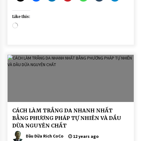
Like this:
Loading…
BÀI
CÁCH LÀM TRẮNG DA NHANH NHẤT
VIẾT
BẰNG PHƯƠNG PHÁP TỰ NHIÊN VÀ DẦU
DẦU
DỪA NGUYÊN CHẤT
DỪA
DƯỠNG
DA
Dầu Dừa Rich CoCo
12 years ago