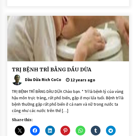
BÀI
TRỊ BỆNH TRĨ BẰNG DẦU DỪA
VIẾT
Dầu Dừa Rich CoCo
DẨU
12 years ago
DỪA
DÙNG
TRỊ BỆNH TRĨ BẰNG DẦU DỪA Chào bạn. * Trĩ là bệnh lý của vùng
ĂN
UỐNG
hậu môn trực tràng, rất phổ biến, gặp ở mọi lứa tuổi. Bệnh trĩ là
TRỊ
bệnh thường gặp rất phổ biến ở cả nam và nữ trong nước ta
BỆNH
cũng như các nước trên thế […]
Share this: