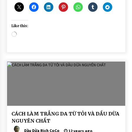
Like this:
Loading…
BÀI
CÁCH LÀM TRẮNG DA TỪ TỎI VÀ DẦU DỪA
VIẾT
NGUYÊN CHẤT
DẦU
DỪA
Dầu Dừa Rich CoCo
12 years ago
DƯỠNG