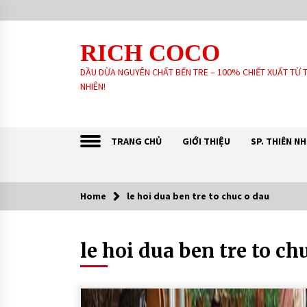
Skip
to
content
RICH COCO
DẦU DỪA NGUYÊN CHẤT BẾN TRE – 100% CHIẾT XUẤT TỪ 
NHIÊN!
TRANG CHỦ
GIỚI THIỆU
SP. THIÊN N
Home
le hoi dua ben tre to chuc o dau
Sản Phẩm khách tin dùng:
le hoi dua ben tre to ch
GIA CÔNG SẢN XUẤT SOAP XÀ
PHÒNG SINH DƯỢC – HANDMADE –
XÀ PHÒNG THIÊN NHIÊN THEO YÊU
CẦU
6 years ago