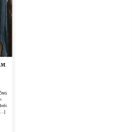
SẢN PHẨM THIÊN NHIÊN ĐƯỢC TIN
DÙNG
7 years ago
ĂM
CÔNG
n
 biếc
[…]