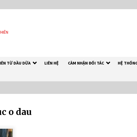
THIÊN
HIÊN TỪ DẦU DỪA
LIÊN HỆ
CÀM NHẬN ĐỐI TÁC
HỆ THỐNG
uc o dau
DẦU DỪA NGUYÊN CHẤT – RICH
COCO
7 years ago