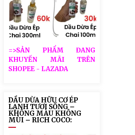
=>SẢN PHẨM ĐANG
KHUYẾN MÃI TRÊN
SHOPEE - LAZADA
DẦU DỪA HỮU CƠ ÉP
LẠNH TƯƠI SỐNG –
KHÔNG MÀU KHÔNG
MÙI – RICH COCO: