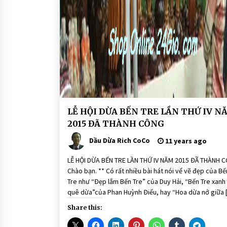
SẢN PHẨM SON MÔI MÀU THIÊN
NHIÊN – THE RICH SKIN
7 years ago
CÔNG
LỄ HỘI DỪA BẾN TRE LẦN THỨ IV N
DỤNG
2015 ĐÃ THÀNH CÔNG
QUẢ
DỪA
Dầu Dừa Rich CoCo
11 years ago
LỄ HỘI DỪA BẾN TRE LẦN THỨ IV NĂM 2015 ĐÃ THÀNH 
Chào bạn. ** Có rất nhiều bài hát nói vể vẽ đẹp của Bế
Tre như “Đẹp lắm Bến Tre” của Duy Hải, “Bến Tre xanh
quê dừa”của Phan Huỳnh Điểu, hay “Hoa dừa nở giữa 
Share this: