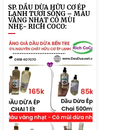
SP. DẦU DỪA HỮU CƠ ÉP
LẠNH TƯƠI SỐNG – MÀU
VÀNG NHẠT CÓ MÙI
NHẸ- RICH COCO: