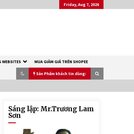
Friday, Aug 7, 2026
 WEBSITES
MUA GIẢM GIÁ TRÊN SHOPEE
Sản Phẩm khách tin dùng:
Sáng lập: Mr.Trương Lam
XÀ PHÒNG SINH DƯỢC THIÊN NHIÊN
– RICH COCO SOAP
Sơn
7 years ago