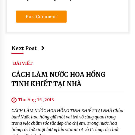
dau
dua
tinh
khiet
#
dau
duong
Next Post
toc
#
dưỡng
BÀI VIẾT
tóc
CÁCH LÀM NƯỚC HOA HỒNG
#
làm
TINH KHIẾT TẠI NHÀ
dầu
dừa
Thu Aug 15 , 2013
#
lam
CÁCH LÀM NƯỚC HOA HỒNG TINH KHIẾT TẠI NHÀ Chào
dep
bạn! Nước hoa hồng giữ một vai trò vô cùng quan trọng
toc
trong việc chăm sóc sắc đẹp cho chị em. Trong nước hoa
#
hồng có chứa một lượng lớn vitamin A và C cùng các chất
làm