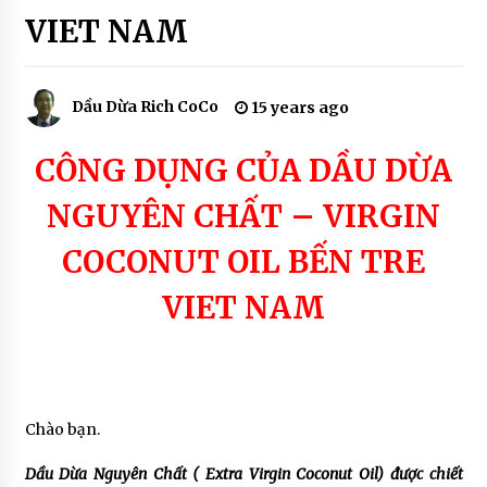
UỐNG
COCO SOAP
TRỊ
VIET NAM
BỆNH
7 years ago
DẦU
DỪA
SẢN PHẨM SON MÔI MÀU THIÊN NHIÊN – THE
DƯỠNG
Dầu Dừa Rich CoCo
15 years ago
RICH SKIN
DA
7 years ago
CÔNG DỤNG CỦA DẦU DỪA
SẢN PHẨM THIÊN NHIÊN ĐƯỢC TIN DÙNG
NGUYÊN CHẤT
– VIRGIN
7 years ago
COCONUT OIL BẾN TRE
VIET NAM
Chào bạn.
Dầu Dừa Nguyên Chất ( Extra Virgin Coconut Oil) được chiết