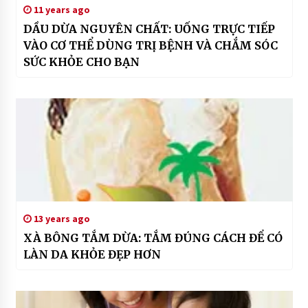
11 years ago
DẦU DỪA NGUYÊN CHẤT: UỐNG TRỰC TIẾP
VÀO CƠ THỂ DÙNG TRỊ BỆNH VÀ CHẮM SÓC
SỨC KHỎE CHO BẠN
13 years ago
XÀ BÔNG TẮM DỪA: TẮM ĐÚNG CÁCH ĐỂ CÓ
LÀN DA KHỎE ĐẸP HƠN