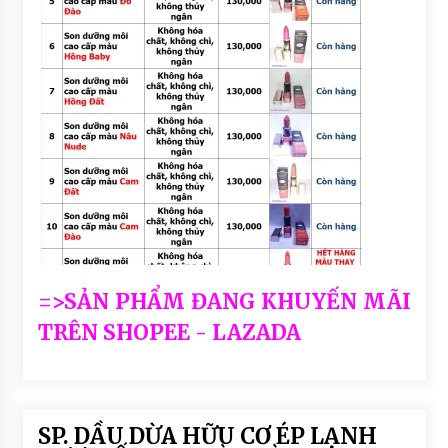
=>SẢN PHẨM ĐANG KHUYẾN MÃI
TRÊN SHOPEE - LAZADA
SP. DẦU DỪA HỮU CƠ ÉP LẠNH