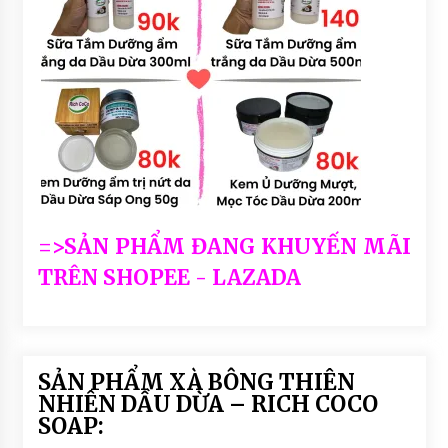
=>SẢN PHẨM ĐANG KHUYẾN MÃI
TRÊN SHOPEE - LAZADA
SẢN PHẨM XÀ BÔNG THIÊN
NHIÊN DẦU DỪA – RICH COCO
SOAP: