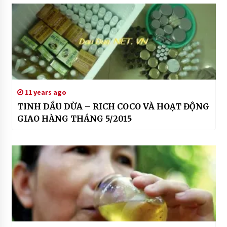
trang
da
11 years ago
TINH DẦU DỪA – RICH COCO VÀ HOẠT ĐỘNG
GIAO HÀNG THÁNG 5/2015