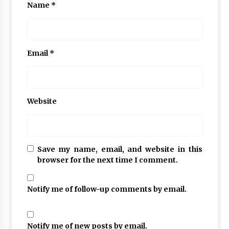
công
Name
*
dụng
dầu
dừa
#
Email
*
Dau
dua
#
dau
dua
Website
la
gi
#
dau
Save my name, email, and website in this
dua
browser for the next time I comment.
lam
dep
#
Notify me of follow-up comments by email.
dầu dừa
nguyên
chất
Notify me of new posts by email.
#