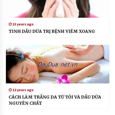
tinh
dau
o
dau
#
13 years ago
tác
TINH DẦU DỪA TRỊ BỆNH VIÊM XOANG
dung
cua
dau
dua
#
tac
dung
dau
dua
#
tinh
12 years ago
dầu
CÁCH LÀM TRẮNG DA TỪ TỎI VÀ DẦU DỪA
dừa
NGUYÊN CHẤT
#
tu
lam