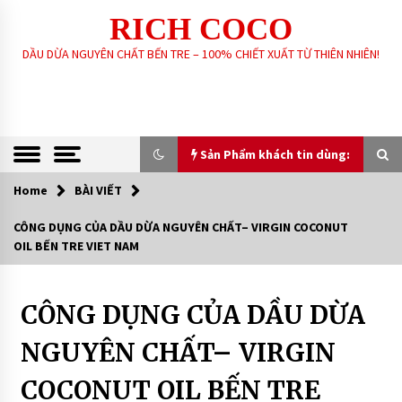
Skip
RICH COCO
to
content
DẦU DỪA NGUYÊN CHẤT BẾN TRE – 100% CHIẾT XUẤT TỪ THIÊN NHIÊN!
Sản Phẩm khách tin dùng:
Home
BÀI VIẾT
Sản Phẩm khách tin dùng:
CÔNG DỤNG CỦA DẦU DỪA NGUYÊN CHẤT– VIRGIN COCONUT
OIL BẾN TRE VIET NAM
GIA CÔNG SẢN XUẤT SOAP XÀ PHÒNG SINH
DƯỢC – HANDMADE – XÀ PHÒNG THIÊN NHIÊN
THEO YÊU CẦU
6 years ago
CÔNG DỤNG CỦA DẦU DỪA
BÀI
VIẾT
DẦU DỪA NGUYÊN CHẤT – RICH COCO
NGUYÊN CHẤT– VIRGIN
DẨU
7 years ago
DỪA
DÙNG
COCONUT OIL BẾN TRE
ĂN
XÀ PHÒNG SINH DƯỢC THIÊN NHIÊN – RICH