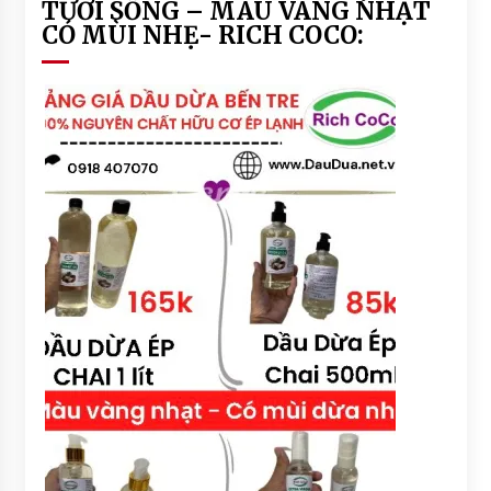
TƯƠI SỐNG – MÀU VÀNG NHẠT
CÓ MÙI NHẸ- RICH COCO: