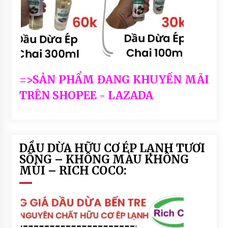
=>SẢN PHẨM ĐANG KHUYẾN MÃI
TRÊN SHOPEE - LAZADA
DẦU DỪA HỮU CƠ ÉP LẠNH TƯƠI
SỐNG – KHÔNG MÀU KHÔNG
MÙI – RICH COCO: