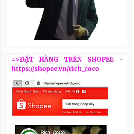
=>ĐẶT HÀNG TRÊN SHOPEE -
https://shopee.vn/rich_coco