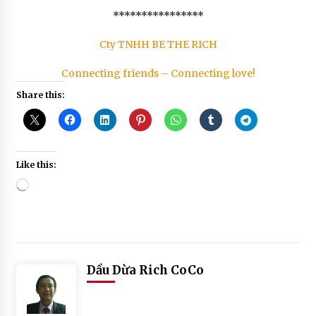
****************
Cty TNHH BE THE RICH
Connecting friends – Connecting love!
Share this:
Like this:
Loading…
Posted
Tagged
in
#
Dầu Dừa Rich CoCo
BÀI
an
VIẾT
dau
,
dua