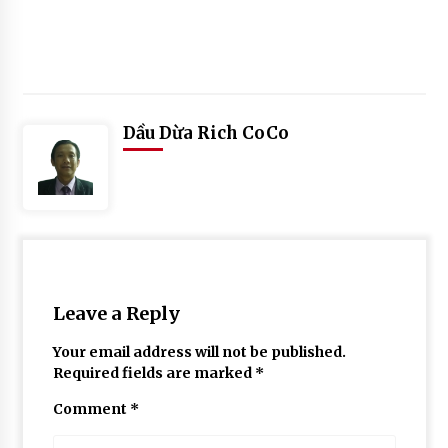
Posted
Tagged
in
#
Dầu Dừa Rich CoCo
HOAT
cach
ĐỘNG
lam
GIAO
tinh
HÀNG
dau
dua
#
gia
tinh
Leave a Reply
dau
dua
Your email address will not be published.
#
Required fields are marked
*
tinh
dầu
Comment
*
dừa
#