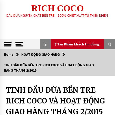
Skip
RICH COCO
to
content
DẦU DỪA NGUYÊN CHẤT BẾN TRE – 100% CHIẾT XUẤT TỪ THIÊN NHIÊN!
Sản Phẩm khách tin dùng:
Home
HOAT ĐỘNG GIAO HÀNG
Sản Phẩm khách tin dùng:
TINH DẦU DỪA BẾN TRE RICH COCO VÀ HOẠT ĐỘNG GIAO
HÀNG THÁNG 2/2015
GIA CÔNG SẢN XUẤT SOAP XÀ PHÒNG SINH
DƯỢC – HANDMADE – XÀ PHÒNG THIÊN NHIÊN
THEO YÊU CẦU
6 years ago
TINH DẦU DỪA BẾN TRE
HOAT
ĐỘNG
GIAO
DẦU DỪA NGUYÊN CHẤT – RICH COCO
RICH COCO VÀ HOẠT ĐỘNG
HÀNG
7 years ago
GIAO HÀNG THÁNG 2/2015
XÀ PHÒNG SINH DƯỢC THIÊN NHIÊN – RICH