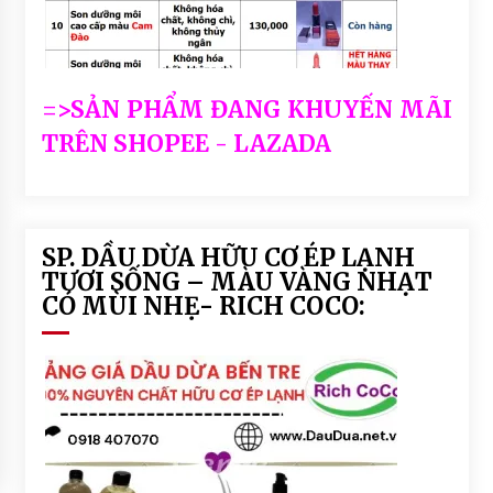
=>SẢN PHẨM ĐANG KHUYẾN MÃI
TRÊN SHOPEE - LAZADA
SP. DẦU DỪA HỮU CƠ ÉP LẠNH
TƯƠI SỐNG – MÀU VÀNG NHẠT
CÓ MÙI NHẸ- RICH COCO: