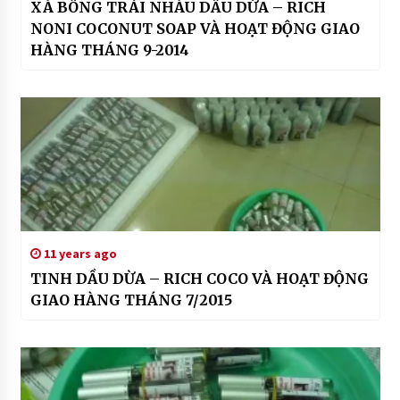
XÀ BÔNG TRÁI NHÀU DẦU DỪA – RICH
NONI COCONUT SOAP VÀ HOẠT ĐỘNG GIAO
HÀNG THÁNG 9-2014
11 years ago
TINH DẦU DỪA – RICH COCO VÀ HOẠT ĐỘNG
GIAO HÀNG THÁNG 7/2015