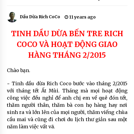
COCO SOAP
7 years ago
Dầu Dừa Rich CoCo
11 years ago
SẢN PHẨM SON MÔI MÀU THIÊN NHIÊN – THE
RICH SKIN
TINH DẦU DỪA BẾN TRE RICH
7 years ago
COCO VÀ HOẠT ĐỘNG GIAO
HÀNG THÁNG 2/2015
SẢN PHẨM THIÊN NHIÊN ĐƯỢC TIN DÙNG
7 years ago
Chào bạn.
~ Tinh dầu dừa Rich Coco bước vào tháng 2/2015
với tháng tết Ất Mùi. Tháng mà mọi hoạt động
công việc đều nghỉ để anh chị em về quê đón tết,
thăm người thân, thăm bà con họ hàng hay nơi
sinh ra và lớn lên của mọi người, thăm viếng chùa
cầu mai và cũng đi chơi du lịch thư giản sau một
năm làm việc vất vã.