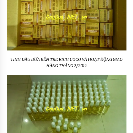
TINH DẦU DỪA BẾN TRE RICH COCO VÀ HOẠT ĐỘNG GIAO
HÀNG THÁNG 2/2015