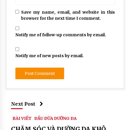
tinh
dau
Save my name, email, and website in this
dua
browser for the next time I comment.
lam
trang
da
Notify me of follow-up comments by email.
#
tinh
dau
Notify me of new posts by email.
dua
thanh
thanh
#
tinh
dau
dua
va
Next Post
mat
ong
BÀI VIẾT
DẦU DỪA DƯỠNG DA
CHĂM SÓC VÀ DƯỠNG DA KHÔ