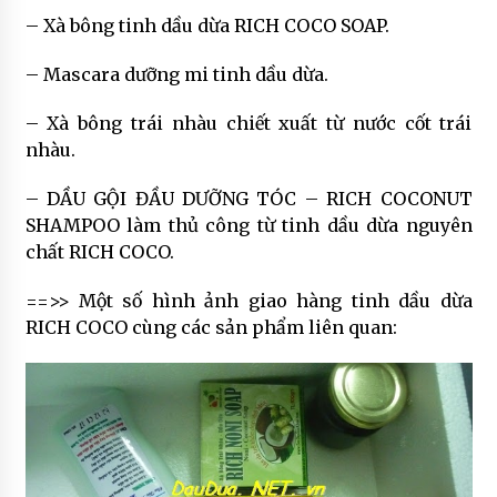
– Xà bông tinh dầu dừa RICH COCO SOAP.
– Mascara dưỡng mi tinh dầu dừa.
– Xà bông trái nhàu chiết xuất từ nước cốt trái
nhàu.
– DẦU GỘI ĐẦU DƯỠNG TÓC – RICH COCONUT
SHAMPOO làm thủ công từ tinh dầu dừa nguyên
chất RICH COCO.
==>> Một số hình ảnh giao hàng tinh dầu dừa
RICH COCO cùng các sản phẩm liên quan: