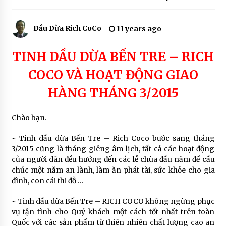
COCO SOAP
7 years ago
Dầu Dừa Rich CoCo
11 years ago
SẢN PHẨM SON MÔI MÀU THIÊN NHIÊN – THE
RICH SKIN
TINH DẦU DỪA BẾN TRE – RICH
7 years ago
COCO VÀ HOẠT ĐỘNG GIAO
HÀNG THÁNG 3/2015
SẢN PHẨM THIÊN NHIÊN ĐƯỢC TIN DÙNG
7 years ago
Chào bạn.
~ Tinh dầu dừa Bến Tre – Rich Coco bước sang tháng
3/2015 cũng là tháng giêng âm lịch, tất cả các hoạt động
của người dân đều hướng đến các lễ chùa đầu năm để cầu
chúc một năm an lành, làm ăn phát tài, sức khỏe cho gia
đình, con cái thi đỗ …
~ Tinh dầu dừa Bến Tre – RICH COCO không ngừng phục
vụ tận tình cho Quý khách một cách tốt nhất trên toàn
Quốc với các sản phẩm từ thiên nhiên chất lượng cao an