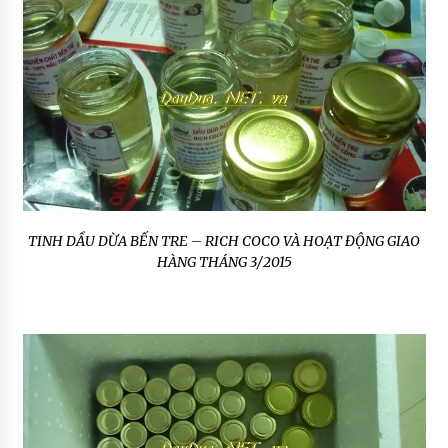
TINH DẦU DỪA BẾN TRE – RICH COCO VÀ HOẠT ĐỘNG GIAO
HÀNG THÁNG 3/2015