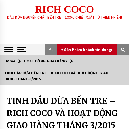
Skip
RICH COCO
to
content
DẦU DỪA NGUYÊN CHẤT BẾN TRE – 100% CHIẾT XUẤT TỪ THIÊN NHIÊN!
Sản Phẩm khách tin dùng:
Home
HOAT ĐỘNG GIAO HÀNG
Sản Phẩm khách tin dùng:
TINH DẦU DỪA BẾN TRE – RICH COCO VÀ HOẠT ĐỘNG GIAO
HÀNG THÁNG 3/2015
GIA CÔNG SẢN XUẤT SOAP XÀ PHÒNG SINH
DƯỢC – HANDMADE – XÀ PHÒNG THIÊN NHIÊN
THEO YÊU CẦU
6 years ago
TINH DẦU DỪA BẾN TRE –
HOAT
ĐỘNG
GIAO
DẦU DỪA NGUYÊN CHẤT – RICH COCO
RICH COCO VÀ HOẠT ĐỘNG
HÀNG
7 years ago
GIAO HÀNG THÁNG 3/2015
XÀ PHÒNG SINH DƯỢC THIÊN NHIÊN – RICH