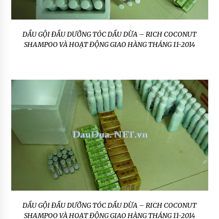
DẦU GỘI ĐẦU DƯỠNG TÓC DẦU DỪA – RICH COCONUT
SHAMPOO VÀ HOẠT ĐỘNG GIAO HÀNG THÁNG 11-2014
DẦU GỘI ĐẦU DƯỠNG TÓC DẦU DỪA – RICH COCONUT
SHAMPOO VÀ HOẠT ĐỘNG GIAO HÀNG THÁNG 11-2014