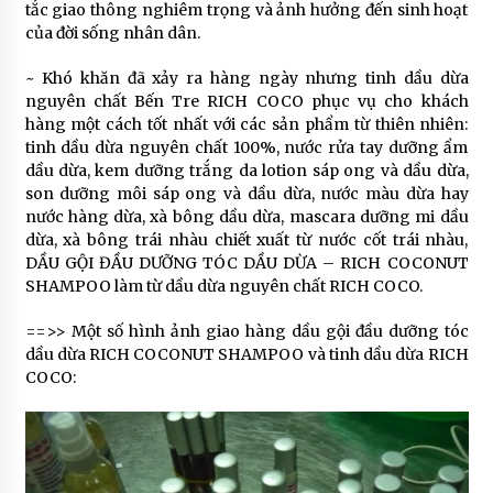
tắc giao thông nghiêm trọng và ảnh hưởng đến sinh hoạt
của đời sống nhân dân.
~ Khó khăn đã xảy ra hàng ngày nhưng tinh dầu dừa
nguyên chất Bến Tre RICH COCO phục vụ cho khách
hàng một cách tốt nhất với các sản phẩm từ thiên nhiên:
tinh dầu dừa nguyên chất 100%, nước rửa tay dưỡng ẩm
dầu dừa, kem dưỡng trắng da lotion sáp ong và dầu dừa,
son dưỡng môi sáp ong và dầu dừa, nước màu dừa hay
nước hàng dừa, xà bông dầu dừa, mascara dưỡng mi dầu
dừa, xà bông trái nhàu chiết xuất từ nước cốt trái nhàu,
DẦU GỘI ĐẦU DƯỠNG TÓC DẦU DỪA – RICH COCONUT
SHAMPOO làm từ dầu dừa nguyên chất RICH COCO.
==>> Một số hình ảnh giao hàng dầu gội đầu dưỡng tóc
dầu dừa RICH COCONUT SHAMPOO và tinh dầu dừa RICH
COCO: