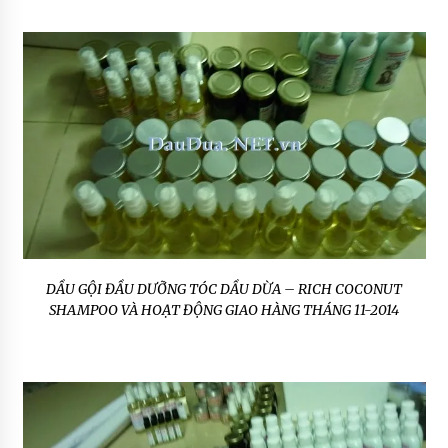
DẦU GỘI ĐẦU DƯỠNG TÓC DẦU DỪA – RICH COCONUT
SHAMPOO VÀ HOẠT ĐỘNG GIAO HÀNG THÁNG 11-2014