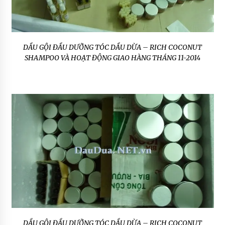
DẦU GỘI ĐẦU DƯỠNG TÓC DẦU DỪA – RICH COCONUT
SHAMPOO VÀ HOẠT ĐỘNG GIAO HÀNG THÁNG 11-2014
DẦU GỘI ĐẦU DƯỠNG TÓC DẦU DỪA – RICH COCONUT