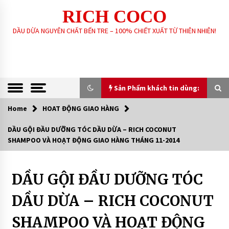
Skip
RICH COCO
to
content
DẦU DỪA NGUYÊN CHẤT BẾN TRE – 100% CHIẾT XUẤT TỪ THIÊN NHIÊN!
Sản Phẩm khách tin dùng:
Home
HOAT ĐỘNG GIAO HÀNG
Sản Phẩm khách tin dùng:
DẦU GỘI ĐẦU DƯỠNG TÓC DẦU DỪA – RICH COCONUT
SHAMPOO VÀ HOẠT ĐỘNG GIAO HÀNG THÁNG 11-2014
GIA CÔNG SẢN XUẤT SOAP XÀ PHÒNG SINH
DƯỢC – HANDMADE – XÀ PHÒNG THIÊN NHIÊN
THEO YÊU CẦU
6 years ago
DẦU GỘI ĐẦU DƯỠNG TÓC
Dầu
gội
đầu
DẦU DỪA NGUYÊN CHẤT – RICH COCO
DẦU DỪA – RICH COCONUT
dưỡng
tóc
7 years ago
dầu
SHAMPOO VÀ HOẠT ĐỘNG
dừa
XÀ PHÒNG SINH DƯỢC THIÊN NHIÊN – RICH