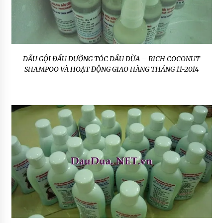
DẦU GỘI ĐẦU DƯỠNG TÓC DẦU DỪA – RICH COCONUT
SHAMPOO VÀ HOẠT ĐỘNG GIAO HÀNG THÁNG 11-2014