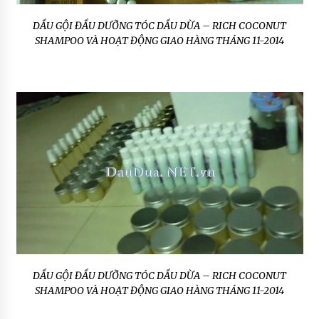
DẦU GỘI ĐẦU DƯỠNG TÓC DẦU DỪA – RICH COCONUT
SHAMPOO VÀ HOẠT ĐỘNG GIAO HÀNG THÁNG 11-2014
DẦU GỘI ĐẦU DƯỠNG TÓC DẦU DỪA – RICH COCONUT
SHAMPOO VÀ HOẠT ĐỘNG GIAO HÀNG THÁNG 11-2014