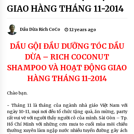
COCO SOAP
HOAT
GIAO HÀNG THÁNG 11-2014
ĐỘNG
7 years ago
GIAO
HÀNG
SẢN PHẨM SON MÔI MÀU THIÊN NHIÊN – THE
Dầu Dừa Rich CoCo
12 years ago
RICH SKIN
7 years ago
DẦU GỘI ĐẦU DƯỠNG TÓC DẦU
SẢN PHẨM THIÊN NHIÊN ĐƯỢC TIN DÙNG
DỪA – RICH COCONUT
7 years ago
SHAMPOO VÀ HOẠT ĐỘNG GIAO
HÀNG THÁNG 11-2014
Chào bạn.
~ Tháng 11 là tháng của ngành nhà giáo Việt Nam với
ngày 10-11, mọi nơi đều tổ chức tặng quà, ăn mừng, party
rất vui vẽ với người thầy người cô của mình. Sài Gòn – Tp.
Hồ Chí Minh với những cơn mưa to cuối mùa mõi chiều
thường xuyên làm ngập nước nhiều tuyến đường gây ách