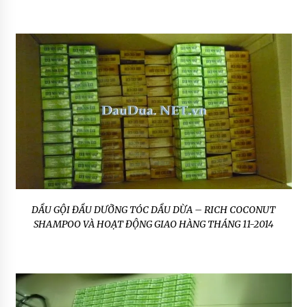
DẦU GỘI ĐẦU DƯỠNG TÓC DẦU DỪA – RICH COCONUT
SHAMPOO VÀ HOẠT ĐỘNG GIAO HÀNG THÁNG 11-2014