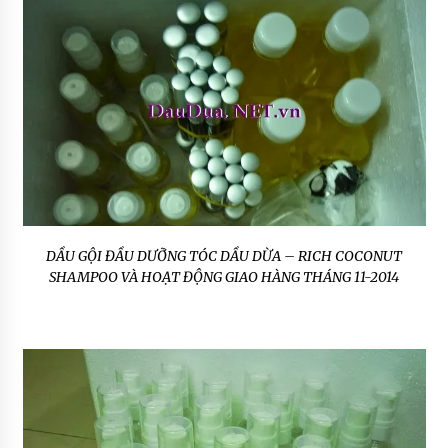
DẦU GỘI ĐẦU DƯỠNG TÓC DẦU DỪA – RICH COCONUT
SHAMPOO VÀ HOẠT ĐỘNG GIAO HÀNG THÁNG 11-2014