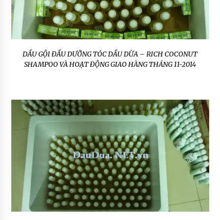
DẦU GỘI ĐẦU DƯỠNG TÓC DẦU DỪA – RICH COCONUT
SHAMPOO VÀ HOẠT ĐỘNG GIAO HÀNG THÁNG 11-2014