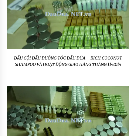
DẦU GỘI ĐẦU DƯỠNG TÓC DẦU DỪA – RICH COCONUT
SHAMPOO VÀ HOẠT ĐỘNG GIAO HÀNG THÁNG 11-2014