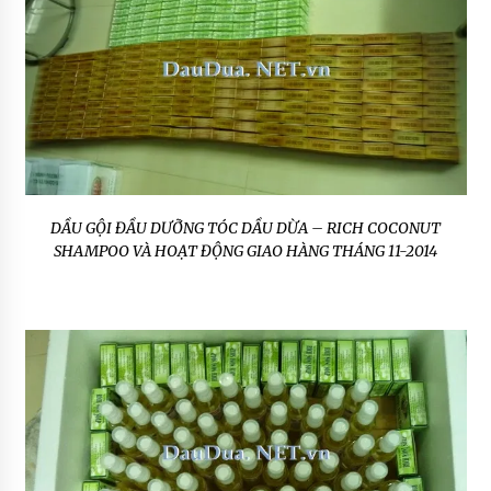
DẦU GỘI ĐẦU DƯỠNG TÓC DẦU DỪA – RICH COCONUT
SHAMPOO VÀ HOẠT ĐỘNG GIAO HÀNG THÁNG 11-2014