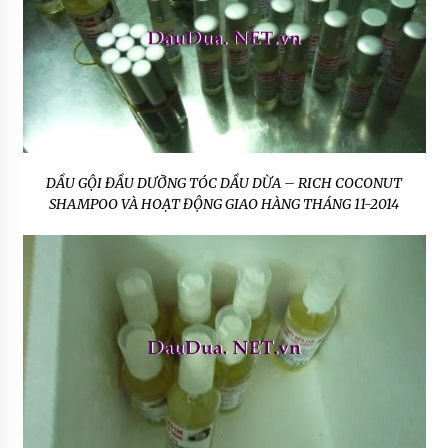
DẦU GỘI ĐẦU DƯỠNG TÓC DẦU DỪA – RICH COCONUT
SHAMPOO VÀ HOẠT ĐỘNG GIAO HÀNG THÁNG 11-2014