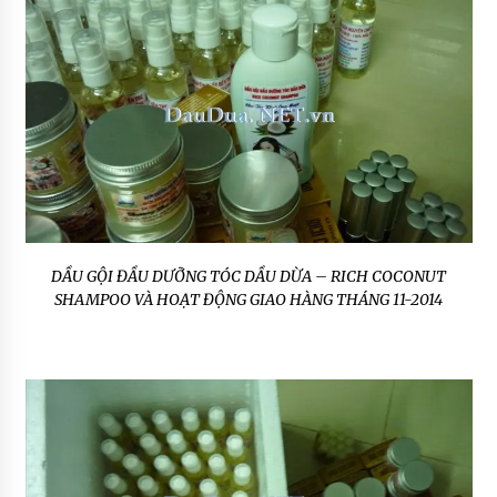
DẦU GỘI ĐẦU DƯỠNG TÓC DẦU DỪA – RICH COCONUT
SHAMPOO VÀ HOẠT ĐỘNG GIAO HÀNG THÁNG 11-2014