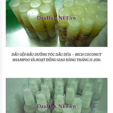
DẦU GỘI ĐẦU DƯỠNG TÓC DẦU DỪA – RICH COCONUT
SHAMPOO VÀ HOẠT ĐỘNG GIAO HÀNG THÁNG 11-2014