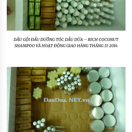
DẦU GỘI ĐẦU DƯỠNG TÓC DẦU DỪA – RICH COCONUT
SHAMPOO VÀ HOẠT ĐỘNG GIAO HÀNG THÁNG 11-2014