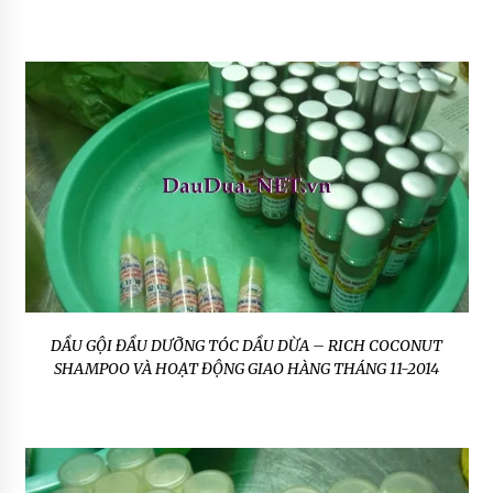
DẦU GỘI ĐẦU DƯỠNG TÓC DẦU DỪA – RICH COCONUT
SHAMPOO VÀ HOẠT ĐỘNG GIAO HÀNG THÁNG 11-2014