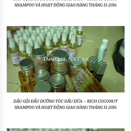
SHAMPOO VÀ HOẠT ĐỘNG GIAO HÀNG THÁNG 11-2014
DẦU GỘI ĐẦU DƯỠNG TÓC DẦU DỪA – RICH COCONUT
SHAMPOO VÀ HOẠT ĐỘNG GIAO HÀNG THÁNG 11-2014