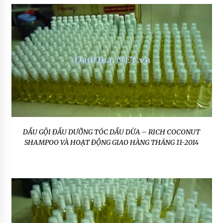
DẦU GỘI ĐẦU DƯỠNG TÓC DẦU DỪA – RICH COCONUT
SHAMPOO VÀ HOẠT ĐỘNG GIAO HÀNG THÁNG 11-2014