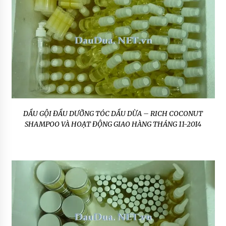
DẦU GỘI ĐẦU DƯỠNG TÓC DẦU DỪA – RICH COCONUT
SHAMPOO VÀ HOẠT ĐỘNG GIAO HÀNG THÁNG 11-2014