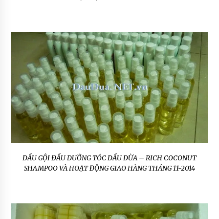
DẦU GỘI ĐẦU DƯỠNG TÓC DẦU DỪA – RICH COCONUT
SHAMPOO VÀ HOẠT ĐỘNG GIAO HÀNG THÁNG 11-2014