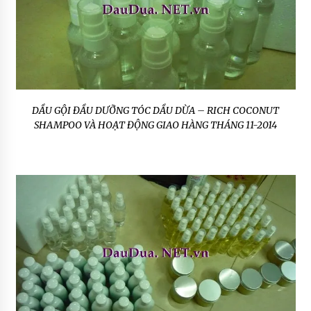
DẦU GỘI ĐẦU DƯỠNG TÓC DẦU DỪA – RICH COCONUT
SHAMPOO VÀ HOẠT ĐỘNG GIAO HÀNG THÁNG 11-2014