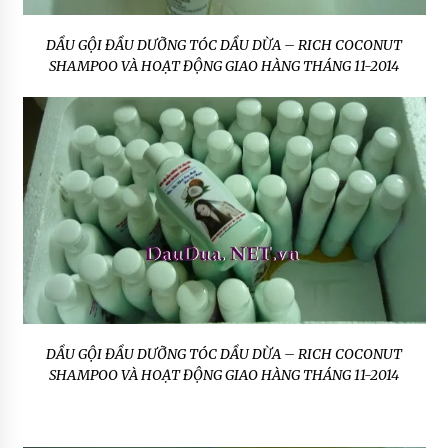
DẦU GỘI ĐẦU DƯỠNG TÓC DẦU DỪA – RICH COCONUT
SHAMPOO VÀ HOẠT ĐỘNG GIAO HÀNG THÁNG 11-2014
DẦU GỘI ĐẦU DƯỠNG TÓC DẦU DỪA – RICH COCONUT
SHAMPOO VÀ HOẠT ĐỘNG GIAO HÀNG THÁNG 11-2014