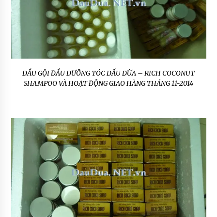
DẦU GỘI ĐẦU DƯỠNG TÓC DẦU DỪA – RICH COCONUT
SHAMPOO VÀ HOẠT ĐỘNG GIAO HÀNG THÁNG 11-2014