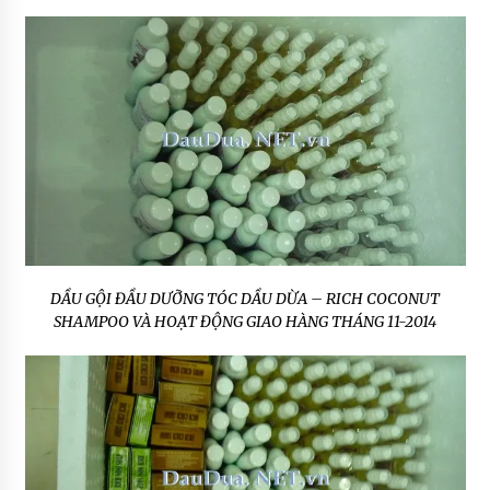
DẦU GỘI ĐẦU DƯỠNG TÓC DẦU DỪA – RICH COCONUT
SHAMPOO VÀ HOẠT ĐỘNG GIAO HÀNG THÁNG 11-2014