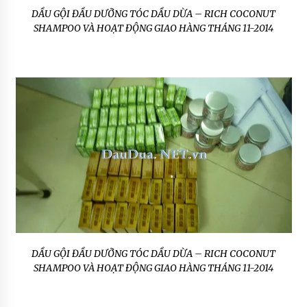
DẦU GỘI ĐẦU DƯỠNG TÓC DẦU DỪA – RICH COCONUT
SHAMPOO VÀ HOẠT ĐỘNG GIAO HÀNG THÁNG 11-2014
DẦU GỘI ĐẦU DƯỠNG TÓC DẦU DỪA – RICH COCONUT
SHAMPOO VÀ HOẠT ĐỘNG GIAO HÀNG THÁNG 11-2014