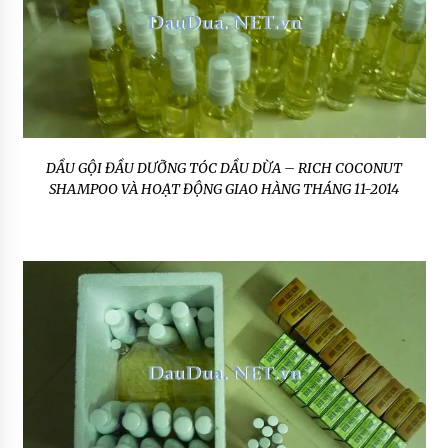
DẦU GỘI ĐẦU DƯỠNG TÓC DẦU DỪA – RICH COCONUT
SHAMPOO VÀ HOẠT ĐỘNG GIAO HÀNG THÁNG 11-2014