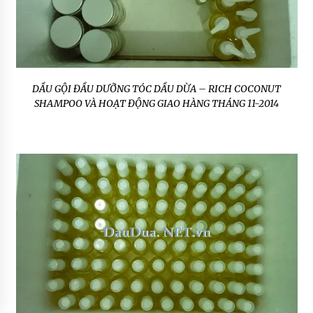
DẦU GỘI ĐẦU DƯỠNG TÓC DẦU DỪA – RICH COCONUT
SHAMPOO VÀ HOẠT ĐỘNG GIAO HÀNG THÁNG 11-2014