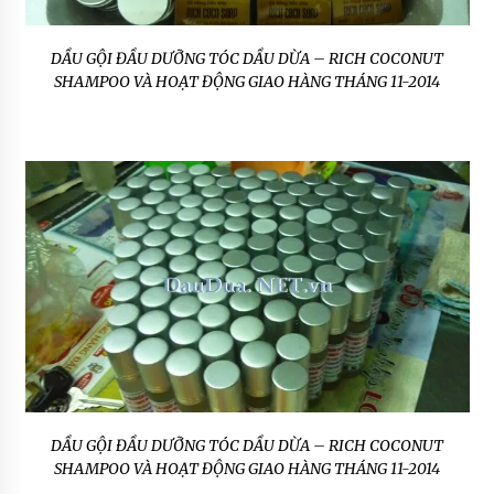
DẦU GỘI ĐẦU DƯỠNG TÓC DẦU DỪA – RICH COCONUT
SHAMPOO VÀ HOẠT ĐỘNG GIAO HÀNG THÁNG 11-2014
DẦU GỘI ĐẦU DƯỠNG TÓC DẦU DỪA – RICH COCONUT
SHAMPOO VÀ HOẠT ĐỘNG GIAO HÀNG THÁNG 11-2014