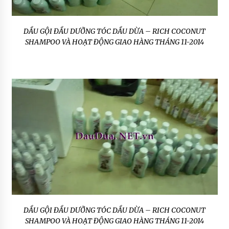
DẦU GỘI ĐẦU DƯỠNG TÓC DẦU DỪA – RICH COCONUT
SHAMPOO VÀ HOẠT ĐỘNG GIAO HÀNG THÁNG 11-2014
DẦU GỘI ĐẦU DƯỠNG TÓC DẦU DỪA – RICH COCONUT
SHAMPOO VÀ HOẠT ĐỘNG GIAO HÀNG THÁNG 11-2014