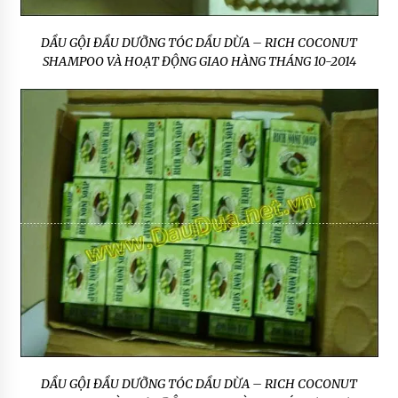
DẦU GỘI ĐẦU DƯỠNG TÓC DẦU DỪA – RICH COCONUT
SHAMPOO VÀ HOẠT ĐỘNG GIAO HÀNG THÁNG 10-2014
DẦU GỘI ĐẦU DƯỠNG TÓC DẦU DỪA – RICH COCONUT