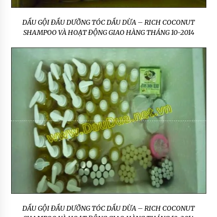
DẦU GỘI ĐẦU DƯỠNG TÓC DẦU DỪA – RICH COCONUT
SHAMPOO VÀ HOẠT ĐỘNG GIAO HÀNG THÁNG 10-2014
DẦU GỘI ĐẦU DƯỠNG TÓC DẦU DỪA – RICH COCONUT