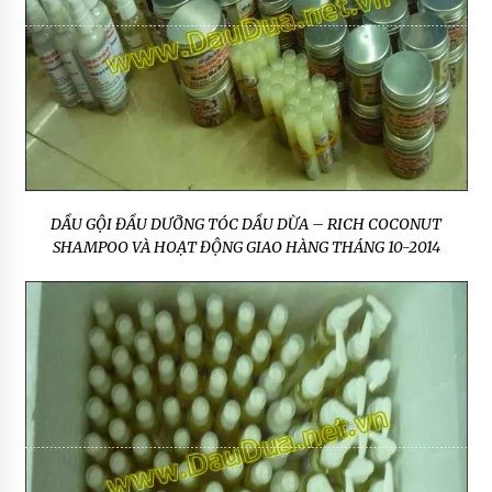
DẦU GỘI ĐẦU DƯỠNG TÓC DẦU DỪA – RICH COCONUT
SHAMPOO VÀ HOẠT ĐỘNG GIAO HÀNG THÁNG 10-2014