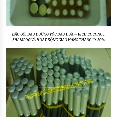
DẦU GỘI ĐẦU DƯỠNG TÓC DẦU DỪA – RICH COCONUT
SHAMPOO VÀ HOẠT ĐỘNG GIAO HÀNG THÁNG 10-2014