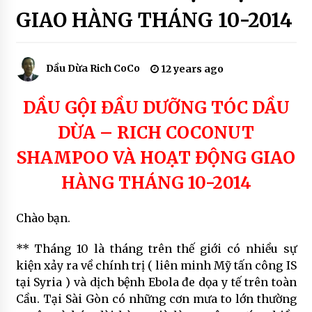
tóc
COCO SOAP
dầu
GIAO HÀNG THÁNG 10-2014
dừa
7 years ago
HOAT
ĐỘNG
SẢN PHẨM SON MÔI MÀU THIÊN NHIÊN – THE
GIAO
Dầu Dừa Rich CoCo
12 years ago
RICH SKIN
HÀNG
7 years ago
DẦU GỘI ĐẦU DƯỠNG TÓC DẦU
SẢN PHẨM THIÊN NHIÊN ĐƯỢC TIN DÙNG
DỪA – RICH COCONUT
7 years ago
SHAMPOO VÀ HOẠT ĐỘNG GIAO
HÀNG THÁNG 10-2014
Chào bạn.
** Tháng 10 là tháng trên thế giới có nhiều sự
kiện xảy ra về chính trị ( liên minh Mỹ tấn công IS
tại Syria ) và dịch bệnh Ebola đe dọa y tế trên toàn
Cầu. Tại Sài Gòn có những cơn mưa to lớn thường