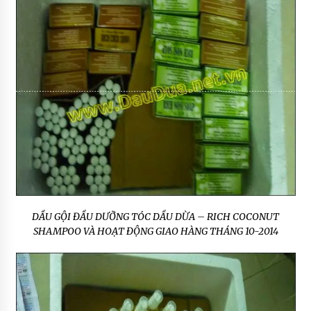
DẦU GỘI ĐẦU DƯỠNG TÓC DẦU DỪA – RICH COCONUT
SHAMPOO VÀ HOẠT ĐỘNG GIAO HÀNG THÁNG 10-2014