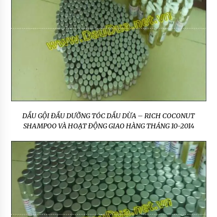
DẦU GỘI ĐẦU DƯỠNG TÓC DẦU DỪA – RICH COCONUT
SHAMPOO VÀ HOẠT ĐỘNG GIAO HÀNG THÁNG 10-2014