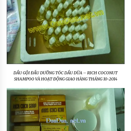
DẦU GỘI ĐẦU DƯỠNG TÓC DẦU DỪA – RICH COCONUT
SHAMPOO VÀ HOẠT ĐỘNG GIAO HÀNG THÁNG 10-2014