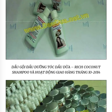
DẦU GỘI ĐẦU DƯỠNG TÓC DẦU DỪA – RICH COCONUT
SHAMPOO VÀ HOẠT ĐỘNG GIAO HÀNG THÁNG 10-2014