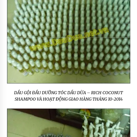
DẦU GỘI ĐẦU DƯỠNG TÓC DẦU DỪA – RICH COCONUT
SHAMPOO VÀ HOẠT ĐỘNG GIAO HÀNG THÁNG 10-2014