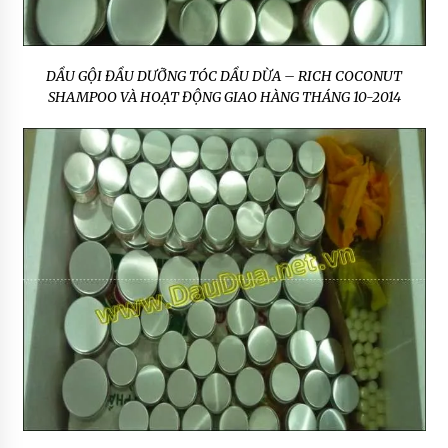
DẦU GỘI ĐẦU DƯỠNG TÓC DẦU DỪA – RICH COCONUT
SHAMPOO VÀ HOẠT ĐỘNG GIAO HÀNG THÁNG 10-2014