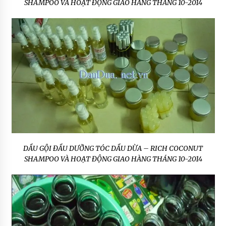
SHAMPOO VÀ HOẠT ĐỘNG GIAO HÀNG THÁNG 10-2014
DẦU GỘI ĐẦU DƯỠNG TÓC DẦU DỪA – RICH COCONUT
SHAMPOO VÀ HOẠT ĐỘNG GIAO HÀNG THÁNG 10-2014