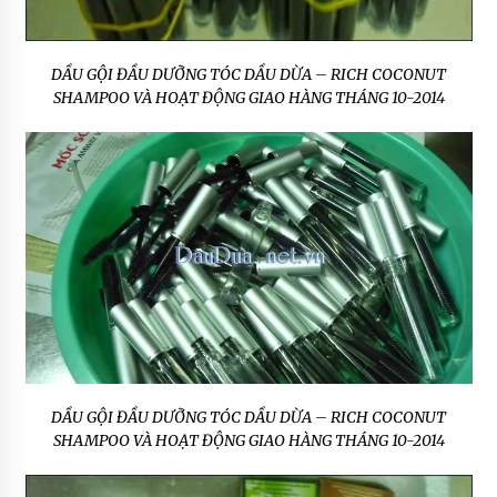
DẦU GỘI ĐẦU DƯỠNG TÓC DẦU DỪA – RICH COCONUT
SHAMPOO VÀ HOẠT ĐỘNG GIAO HÀNG THÁNG 10-2014
DẦU GỘI ĐẦU DƯỠNG TÓC DẦU DỪA – RICH COCONUT
SHAMPOO VÀ HOẠT ĐỘNG GIAO HÀNG THÁNG 10-2014