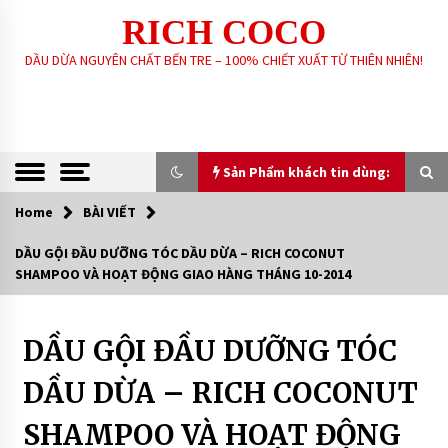
Skip
RICH COCO
to
content
DẦU DỪA NGUYÊN CHẤT BẾN TRE – 100% CHIẾT XUẤT TỪ THIÊN NHIÊN!
Sản Phẩm khách tin dùng:
Home
BÀI VIẾT
Sản Phẩm khách tin dùng:
DẦU GỘI ĐẦU DƯỠNG TÓC DẦU DỪA – RICH COCONUT
SHAMPOO VÀ HOẠT ĐỘNG GIAO HÀNG THÁNG 10-2014
GIA CÔNG SẢN XUẤT SOAP XÀ PHÒNG SINH
DƯỢC – HANDMADE – XÀ PHÒNG THIÊN NHIÊN
THEO YÊU CẦU
6 years ago
DẦU GỘI ĐẦU DƯỠNG TÓC
BÀI
VIẾT
DẦU DỪA NGUYÊN CHẤT – RICH COCO
DẦU DỪA – RICH COCONUT
Dầu
7 years ago
gội
đầu
SHAMPOO VÀ HOẠT ĐỘNG
dưỡng
XÀ PHÒNG SINH DƯỢC THIÊN NHIÊN – RICH