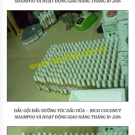
SHAMPOO VÀ HOẠT ĐỘNG GIAO HÀNG THÁNG 10-2014
DẦU GỘI ĐẦU DƯỠNG TÓC DẦU DỪA – RICH COCONUT
SHAMPOO VÀ HOẠT ĐỘNG GIAO HÀNG THÁNG 10-2014