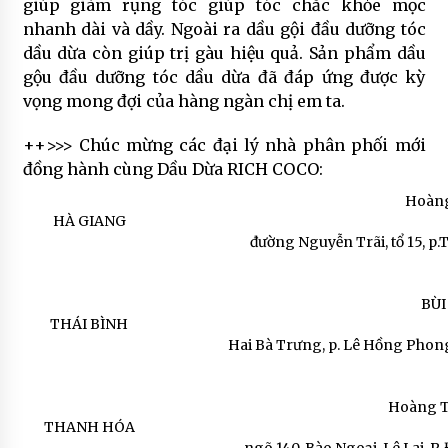
giúp giàm rụng tóc giúp tóc chắc khỏe mọc
nhanh dài và dầy. Ngoài ra dầu gội đầu dưỡng tóc
dầu dừa còn giúp trị gàu hiệu quả. Sản phẩm dầu
gộu đầu dưỡng tóc dầu dừa đã đáp ứng được kỳ
vọng mong đợi của hàng ngàn chị em ta.
++>>> Chúc mừng các đại lý nhà phân phối mới
đồng hành cùng Dầu Dừa RICH COCO:
Hoàng
HÀ GIANG
đường Nguyễn Trãi, tổ 15, p
BÙI
THÁI BÌNH
Hai Bà Trưng, p. Lê Hồng Phong
Hoàng T
THANH HÓA