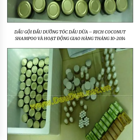
DẦU GỘI ĐẦU DƯỠNG TÓC DẦU DỪA – RICH COCONUT
SHAMPOO VÀ HOẠT ĐỘNG GIAO HÀNG THÁNG 10-2014