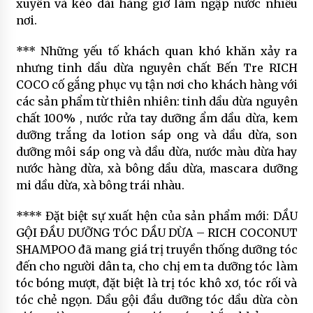
xuyên và kéo dài hàng giờ làm ngập nước nhiều
nơi.
*** Những yếu tố khách quan khó khăn xảy ra
nhưng tinh dầu dừa nguyên chất Bến Tre RICH
COCO cố gắng phục vụ tận nơi cho khách hàng với
các sản phẩm từ thiên nhiên: tinh dầu dừa nguyên
chất 100% , nước rửa tay dưỡng ẩm dầu dừa, kem
dưỡng trắng da lotion sáp ong và dầu dừa, son
dưỡng môi sáp ong và dầu dừa, nước màu dừa hay
nước hàng dừa, xà bông dầu dừa, mascara dưỡng
mi dầu dừa, xà bông trái nhàu.
**** Đặt biệt sự xuất hện của sản phẩm mới: DẦU
GỘI ĐẦU DƯỠNG TÓC DẦU DỪA – RICH COCONUT
SHAMPOO đã mang giá trị truyền thống dưỡng tóc
đến cho người dân ta, cho chị em ta dưỡng tóc làm
tóc bóng mượt, đặt biệt là trị tóc khô xơ, tóc rối và
tóc chẻ ngọn. Dầu gội đầu dưỡng tóc dầu dừa còn