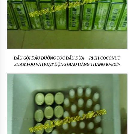
DẦU GỘI ĐẦU DƯỠNG TÓC DẦU DỪA – RICH COCONUT
SHAMPOO VÀ HOẠT ĐỘNG GIAO HÀNG THÁNG 10-2014