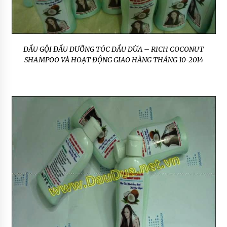
DẦU GỘI ĐẦU DƯỠNG TÓC DẦU DỪA – RICH COCONUT
SHAMPOO VÀ HOẠT ĐỘNG GIAO HÀNG THÁNG 10-2014