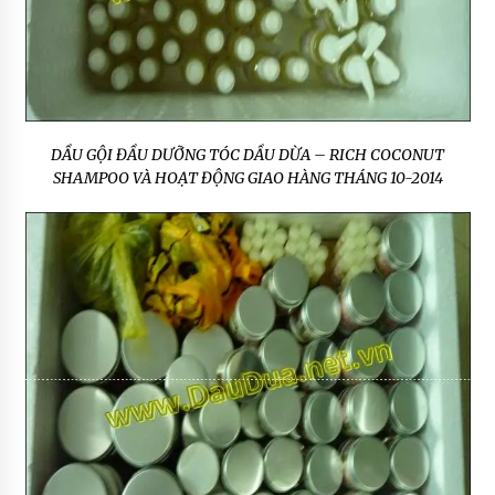
DẦU GỘI ĐẦU DƯỠNG TÓC DẦU DỪA – RICH COCONUT
SHAMPOO VÀ HOẠT ĐỘNG GIAO HÀNG THÁNG 10-2014