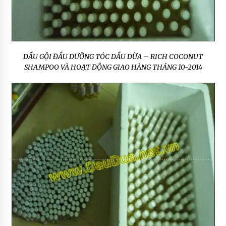
DẦU GỘI ĐẦU DƯỠNG TÓC DẦU DỪA – RICH COCONUT
SHAMPOO VÀ HOẠT ĐỘNG GIAO HÀNG THÁNG 10-2014