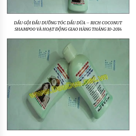
DẦU GỘI ĐẦU DƯỠNG TÓC DẦU DỪA – RICH COCONUT
SHAMPOO VÀ HOẠT ĐỘNG GIAO HÀNG THÁNG 10-2014