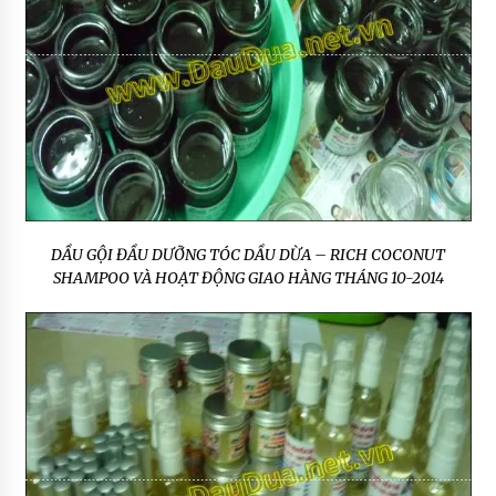
DẦU GỘI ĐẦU DƯỠNG TÓC DẦU DỪA – RICH COCONUT
SHAMPOO VÀ HOẠT ĐỘNG GIAO HÀNG THÁNG 10-2014