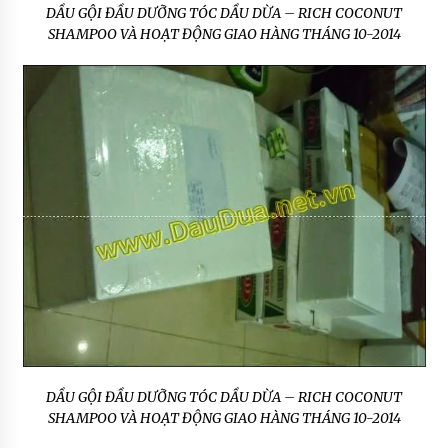
DẦU GỘI ĐẦU DƯỠNG TÓC DẦU DỪA – RICH COCONUT
SHAMPOO VÀ HOẠT ĐỘNG GIAO HÀNG THÁNG 10-2014
DẦU GỘI ĐẦU DƯỠNG TÓC DẦU DỪA – RICH COCONUT
SHAMPOO VÀ HOẠT ĐỘNG GIAO HÀNG THÁNG 10-2014