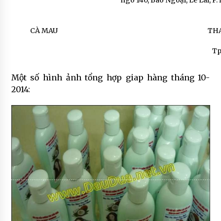
ngõ 140, Bào Ngoại, Lê Lai, 
CÀ MAU
TH
Tp
Một số hình ảnh tổng hợp giap hàng tháng 10-
2014: