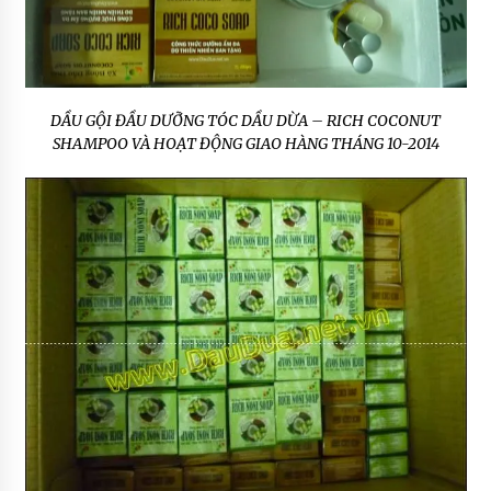
DẦU GỘI ĐẦU DƯỠNG TÓC DẦU DỪA – RICH COCONUT
SHAMPOO VÀ HOẠT ĐỘNG GIAO HÀNG THÁNG 10-2014