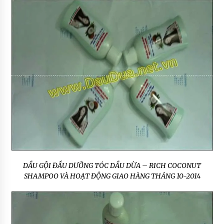
DẦU GỘI ĐẦU DƯỠNG TÓC DẦU DỪA – RICH COCONUT
SHAMPOO VÀ HOẠT ĐỘNG GIAO HÀNG THÁNG 10-2014