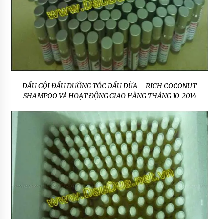
DẦU GỘI ĐẦU DƯỠNG TÓC DẦU DỪA – RICH COCONUT
SHAMPOO VÀ HOẠT ĐỘNG GIAO HÀNG THÁNG 10-2014