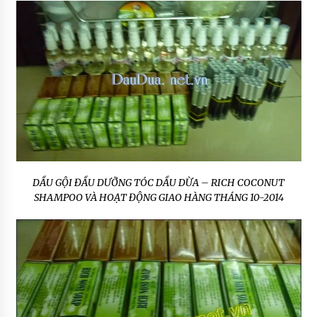
DẦU GỘI ĐẦU DƯỠNG TÓC DẦU DỪA – RICH COCONUT
SHAMPOO VÀ HOẠT ĐỘNG GIAO HÀNG THÁNG 10-2014