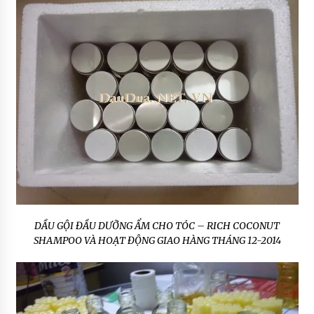
DẦU GỘI ĐẦU DƯỠNG ẨM CHO TÓC – RICH COCONUT
SHAMPOO VÀ HOẠT ĐỘNG GIAO HÀNG THÁNG 12-2014