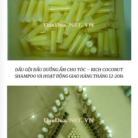
DẦU GỘI ĐẦU DƯỠNG ẨM CHO TÓC – RICH COCONUT
SHAMPOO VÀ HOẠT ĐỘNG GIAO HÀNG THÁNG 12-2014