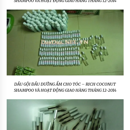
SHAMPOO VÀ HOẠT ĐỘNG GIAO HÀNG THÁNG 12-2014
DẦU GỘI ĐẦU DƯỠNG ẨM CHO TÓC – RICH COCONUT
SHAMPOO VÀ HOẠT ĐỘNG GIAO HÀNG THÁNG 12-2014