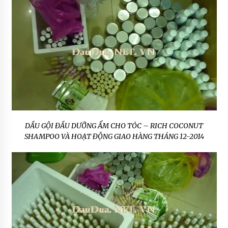
DẦU GỘI ĐẦU DƯỠNG ẨM CHO TÓC – RICH COCONUT
SHAMPOO VÀ HOẠT ĐỘNG GIAO HÀNG THÁNG 12-2014