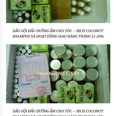
DẦU GỘI ĐẦU DƯỠNG ẨM CHO TÓC – RICH COCONUT
SHAMPOO VÀ HOẠT ĐỘNG GIAO HÀNG THÁNG 12-2014
DẦU GỘI ĐẦU DƯỠNG ẨM CHO TÓC – RICH COCONUT