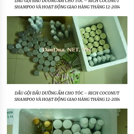
DẦU GỘI ĐẦU DƯỠNG ẨM CHO TÓC – RICH COCONUT
SHAMPOO VÀ HOẠT ĐỘNG GIAO HÀNG THÁNG 12-2014
DẦU GỘI ĐẦU DƯỠNG ẨM CHO TÓC – RICH COCONUT
SHAMPOO VÀ HOẠT ĐỘNG GIAO HÀNG THÁNG 12-2014