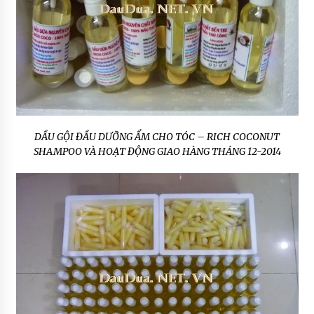
DẦU GỘI ĐẦU DƯỠNG ẨM CHO TÓC – RICH COCONUT
SHAMPOO VÀ HOẠT ĐỘNG GIAO HÀNG THÁNG 12-2014