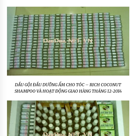
DẦU GỘI ĐẦU DƯỠNG ẨM CHO TÓC – RICH COCONUT
SHAMPOO VÀ HOẠT ĐỘNG GIAO HÀNG THÁNG 12-2014