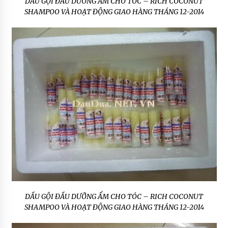
DẦU GỘI ĐẦU DƯỠNG ẨM CHO TÓC – RICH COCONUT
SHAMPOO VÀ HOẠT ĐỘNG GIAO HÀNG THÁNG 12-2014
DẦU GỘI ĐẦU DƯỠNG ẨM CHO TÓC – RICH COCONUT
SHAMPOO VÀ HOẠT ĐỘNG GIAO HÀNG THÁNG 12-2014