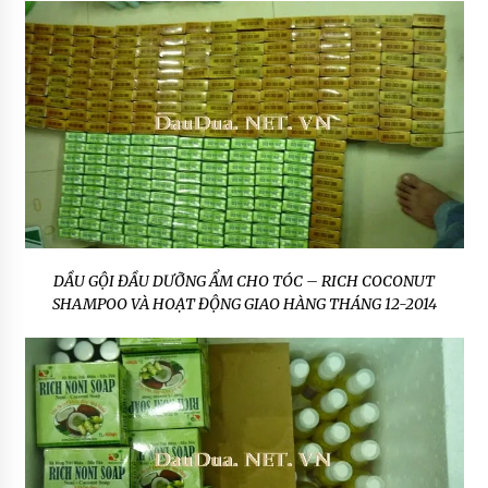
DẦU GỘI ĐẦU DƯỠNG ẨM CHO TÓC – RICH COCONUT
SHAMPOO VÀ HOẠT ĐỘNG GIAO HÀNG THÁNG 12-2014