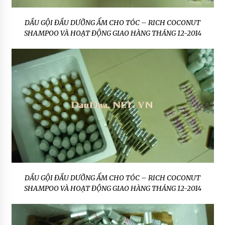
DẦU GỘI ĐẦU DƯỠNG ẨM CHO TÓC – RICH COCONUT
SHAMPOO VÀ HOẠT ĐỘNG GIAO HÀNG THÁNG 12-2014
DẦU GỘI ĐẦU DƯỠNG ẨM CHO TÓC – RICH COCONUT
SHAMPOO VÀ HOẠT ĐỘNG GIAO HÀNG THÁNG 12-2014