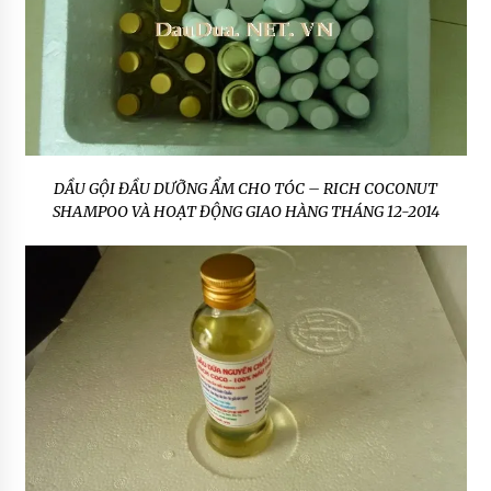
DẦU GỘI ĐẦU DƯỠNG ẨM CHO TÓC – RICH COCONUT
SHAMPOO VÀ HOẠT ĐỘNG GIAO HÀNG THÁNG 12-2014