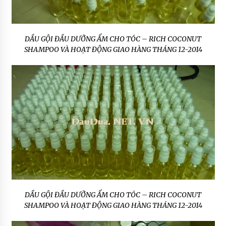
DẦU GỘI ĐẦU DƯỠNG ẨM CHO TÓC – RICH COCONUT
SHAMPOO VÀ HOẠT ĐỘNG GIAO HÀNG THÁNG 12-2014
DẦU GỘI ĐẦU DƯỠNG ẨM CHO TÓC – RICH COCONUT
SHAMPOO VÀ HOẠT ĐỘNG GIAO HÀNG THÁNG 12-2014