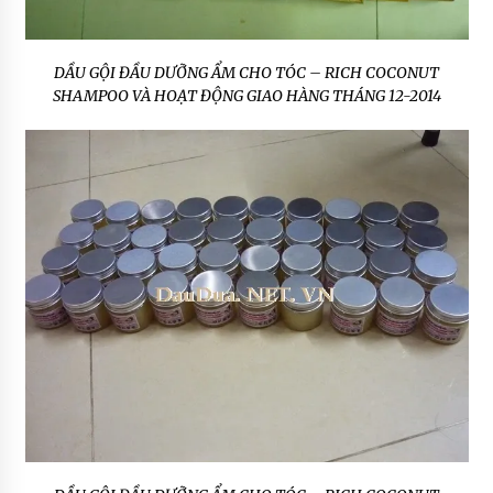
DẦU GỘI ĐẦU DƯỠNG ẨM CHO TÓC – RICH COCONUT
SHAMPOO VÀ HOẠT ĐỘNG GIAO HÀNG THÁNG 12-2014