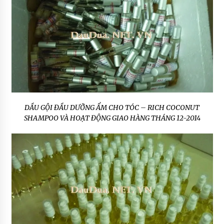
DẦU GỘI ĐẦU DƯỠNG ẨM CHO TÓC – RICH COCONUT
SHAMPOO VÀ HOẠT ĐỘNG GIAO HÀNG THÁNG 12-2014