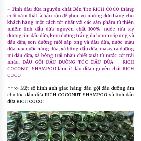
~ Tinh dầu dừa nguyên chất Bến Tre RICH COCO tháng
cuối năm thật là bận rộn để phục vụ những đơn hàng cho
khách hàng một cách tốt nhất với các sản phẩm từ thiên
nhiên: tinh dầu dừa nguyên chất 100%, nước rửa tay
dưỡng ẩm dầu dừa, kem dưỡng trắng da lotion sáp ong và
dầu dừa, son dưỡng môi sáp ong và dầu dừa, nước màu
dừa hay nước hàng dừa, xà bông dầu dừa, mascara dưỡng
mi dầu dừa, xà bông trái nhàu chiết xuất từ nước cốt trái
nhàu, DẦU GỘI ĐẦU DƯỠNG TÓC DẦU DỪA – RICH
COCONUT SHAMPOO làm từ dầu dừa nguyên chất RICH
COCO.
==>> Một số hình ảnh giao hàng dầu gội đầu dưỡng ẩm
cho tóc dầu dừa RICH COCONUT SHAMPOO và tinh dầu
dừa RICH COCO: