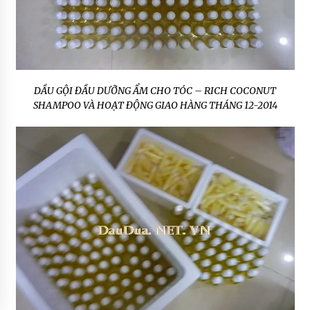
DẦU GỘI ĐẦU DƯỠNG ẨM CHO TÓC – RICH COCONUT
SHAMPOO VÀ HOẠT ĐỘNG GIAO HÀNG THÁNG 12-2014