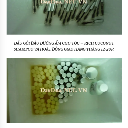
DẦU GỘI ĐẦU DƯỠNG ẨM CHO TÓC – RICH COCONUT
SHAMPOO VÀ HOẠT ĐỘNG GIAO HÀNG THÁNG 12-2014