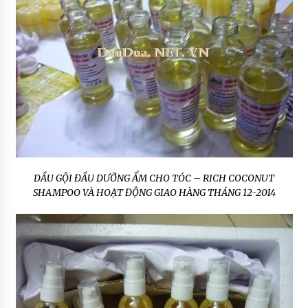
DẦU GỘI ĐẦU DƯỠNG ẨM CHO TÓC – RICH COCONUT
SHAMPOO VÀ HOẠT ĐỘNG GIAO HÀNG THÁNG 12-2014