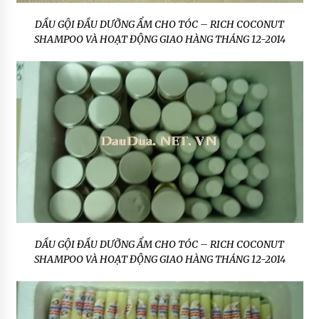
DẦU GỘI ĐẦU DƯỠNG ẨM CHO TÓC – RICH COCONUT
SHAMPOO VÀ HOẠT ĐỘNG GIAO HÀNG THÁNG 12-2014
DẦU GỘI ĐẦU DƯỠNG ẨM CHO TÓC – RICH COCONUT
SHAMPOO VÀ HOẠT ĐỘNG GIAO HÀNG THÁNG 12-2014