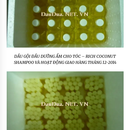
DẦU GỘI ĐẦU DƯỠNG ẨM CHO TÓC – RICH COCONUT
SHAMPOO VÀ HOẠT ĐỘNG GIAO HÀNG THÁNG 12-2014