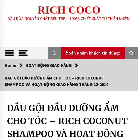
Skip
RICH COCO
to
content
DẦU DỪA NGUYÊN CHẤT BẾN TRE – 100% CHIẾT XUẤT TỪ THIÊN NHIÊN!
Sản Phẩm khách tin dùng:
Home
HOAT ĐỘNG GIAO HÀNG
Sản Phẩm khách tin dùng:
DẦU GỘI ĐẦU DƯỠNG ẨM CHO TÓC – RICH COCONUT
SHAMPOO VÀ HOẠT ĐỘNG GIAO HÀNG THÁNG 12-2014
GIA CÔNG SẢN XUẤT SOAP XÀ PHÒNG SINH
DƯỢC – HANDMADE – XÀ PHÒNG THIÊN NHIÊN
THEO YÊU CẦU
6 years ago
DẦU GỘI ĐẦU DƯỠNG ẨM
Dầu
gội
đầu
DẦU DỪA NGUYÊN CHẤT – RICH COCO
CHO TÓC – RICH COCONUT
dưỡng
tóc
7 years ago
dầu
SHAMPOO VÀ HOẠT ĐỘNG
dừa
XÀ PHÒNG SINH DƯỢC THIÊN NHIÊN – RICH