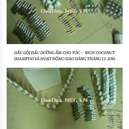
DẦU GỘI ĐẦU DƯỠNG ẨM CHO TÓC – RICH COCONUT
SHAMPOO VÀ HOẠT ĐỘNG GIAO HÀNG THÁNG 12-2014