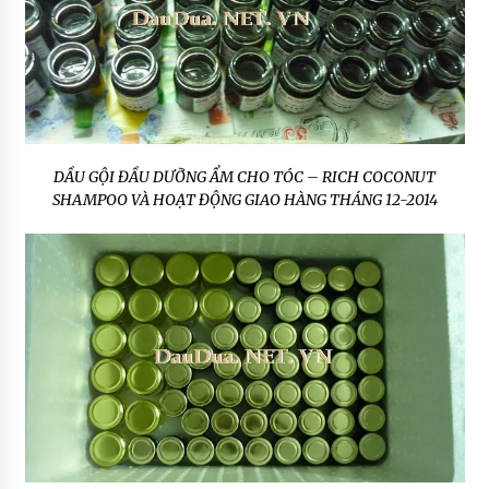
DẦU GỘI ĐẦU DƯỠNG ẨM CHO TÓC – RICH COCONUT
SHAMPOO VÀ HOẠT ĐỘNG GIAO HÀNG THÁNG 12-2014