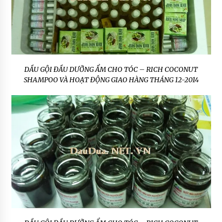
DẦU GỘI ĐẦU DƯỠNG ẨM CHO TÓC – RICH COCONUT
SHAMPOO VÀ HOẠT ĐỘNG GIAO HÀNG THÁNG 12-2014