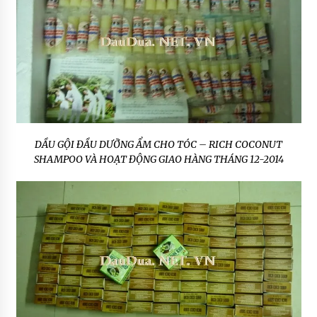
DẦU GỘI ĐẦU DƯỠNG ẨM CHO TÓC – RICH COCONUT
SHAMPOO VÀ HOẠT ĐỘNG GIAO HÀNG THÁNG 12-2014