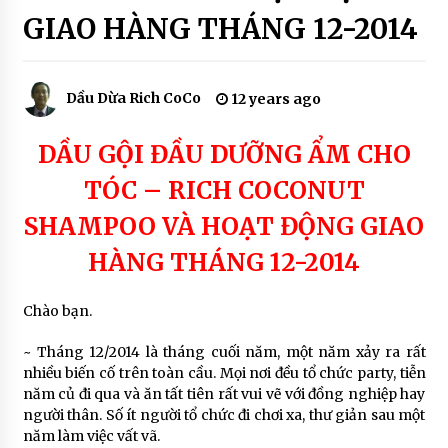
COCO SOAP
HOAT
GIAO HÀNG THÁNG 12-2014
ĐỘNG
7 years ago
GIAO
HÀNG
SẢN PHẨM SON MÔI MÀU THIÊN NHIÊN – THE
Dầu Dừa Rich CoCo
12 years ago
RICH SKIN
7 years ago
DẦU GỘI ĐẦU DƯỠNG ẨM CHO
SẢN PHẨM THIÊN NHIÊN ĐƯỢC TIN DÙNG
TÓC – RICH COCONUT
7 years ago
SHAMPOO VÀ HOẠT ĐỘNG GIAO
HÀNG THÁNG 12-2014
Chào bạn.
~ Tháng 12/2014 là tháng cuối năm, một năm xảy ra rất
nhiều biến cố trên toàn cầu. Mọi nơi đều tổ chức party, tiễn
năm củ đi qua và ăn tất tiên rất vui vẽ với đồng nghiệp hay
người thân. Số ít người tổ chức đi chơi xa, thư giản sau một
năm làm việc vất vã.